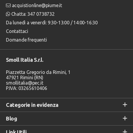
acquistionline@piume.it
Chatta: 347 0738732
Da lunedì a venerdì: 9:30-13:00 / 14:00-16:30
Contattaci
Domande frequenti
Smoll Italia S.r.l.
Piazzetta Gregorio da Rimini, 1
47921 Rimini (RN)
smollitalia@pec.it
P.IVA: 03265610406
Categorie in evidenza
Blog
Link Utili