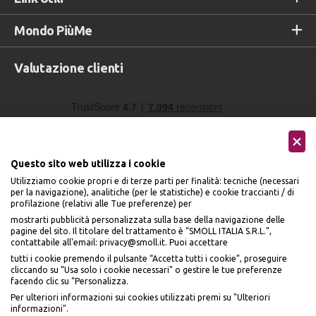
Mondo PiùMe
Valutazione clienti
Questo sito web utilizza i cookie
Utilizziamo cookie propri e di terze parti per finalità: tecniche (necessari
per la navigazione), analitiche (per le statistiche) e cookie traccianti / di
profilazione (relativi alle Tue preferenze) per
Seguici sui social
mostrarti pubblicità personalizzata sulla base della navigazione delle
pagine del sito. Il titolare del trattamento è “SMOLL ITALIA S.R.L.”,
contattabile all'email: privacy@smoll.it. Puoi accettare
tutti i cookie premendo il pulsante “Accetta tutti i cookie”, proseguire
cliccando su “Usa solo i cookie necessari" o gestire le tue preferenze
facendo clic su “Personalizza.
BENVENUTO DA
Accettiamo
Per ulteriori informazioni sui cookies utilizzati premi su "Ulteriori
PI
Ù
ME
informazioni".