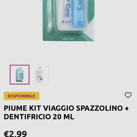
DISPONIBILE
AGGI
ALLA
PIUME KIT VIAGGIO SPAZZOLINO +
LIST
DEI
DENTIFRICIO 20 ML
DESI
€2,99