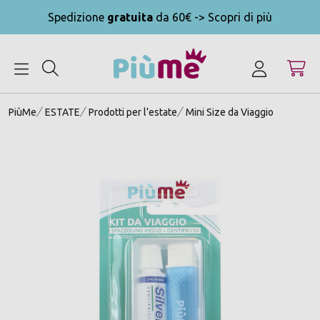
Spedizione
gratuita
da 60€ -> Scopri di più
MENU
PiùMe
ESTATE
Prodotti per l’estate
Mini Size da Viaggio