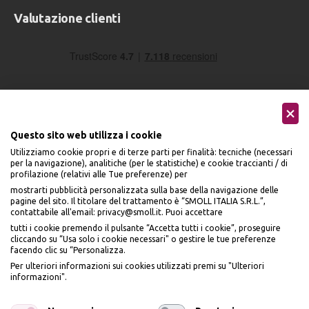
Valutazione clienti
Questo sito web utilizza i cookie
Utilizziamo cookie propri e di terze parti per finalità: tecniche (necessari
Seguici sui social
per la navigazione), analitiche (per le statistiche) e cookie traccianti / di
profilazione (relativi alle Tue preferenze) per
mostrarti pubblicità personalizzata sulla base della navigazione delle
pagine del sito. Il titolare del trattamento è “SMOLL ITALIA S.R.L.”,
contattabile all'email: privacy@smoll.it. Puoi accettare
tutti i cookie premendo il pulsante “Accetta tutti i cookie”, proseguire
cliccando su “Usa solo i cookie necessari" o gestire le tue preferenze
Accettiamo
facendo clic su “Personalizza.
BENVENUTO DA
Per ulteriori informazioni sui cookies utilizzati premi su "Ulteriori
PI
Ù
ME
informazioni".
ISCRIVITI E OTTIENI