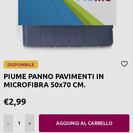
DISPONIBILE
AGGI
ALLA
PIUME PANNO PAVIMENTI IN
LIST
DEI
MICROFIBRA 50x70 CM.
DESI
€2,99
Quantità:
DIMINUIRE QUANTITÀ:
AUMENTARE QUANTITÀ:
AGGIUNGI AL CARRELLO