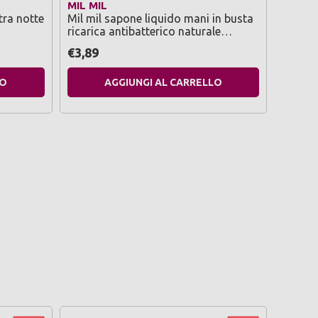
MIL MIL
AMALF
tra notte
Mil mil sapone liquido mani in busta
Amalfi
ricarica antibatterico naturale
spa 75
idratante & delicato 2 litri
€3,89
€1,79
LO
AGGIUNGI AL CARRELLO