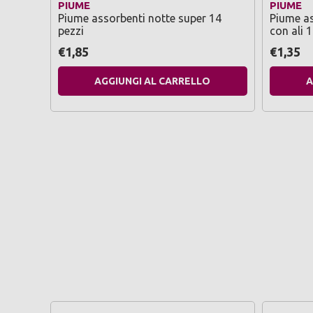
PIUME
PIUME
Piume assorbenti notte super 14
Piume as
pezzi
con ali 1
€1,85
€1,35
AGGIUNGI AL CARRELLO
A