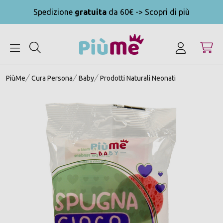
Spedizione
gratuita
da 60€ -> Scopri di più
MENU
PiùMe
Cura Persona
Baby
Prodotti Naturali Neonati