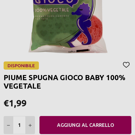
DISPONIBILE
AGGI
ALLA
PIUME SPUGNA GIOCO BABY 100%
LIST
DEI
VEGETALE
DESI
€1,99
Quantità:
DIMINUIRE QUANTITÀ:
AUMENTARE QUANTITÀ:
AGGIUNGI AL CARRELLO