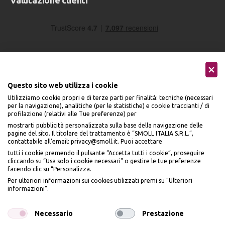
Questo sito web utilizza i cookie
Utilizziamo cookie propri e di terze parti per finalità: tecniche (necessari
Seguici sui social
per la navigazione), analitiche (per le statistiche) e cookie traccianti / di
profilazione (relativi alle Tue preferenze) per
mostrarti pubblicità personalizzata sulla base della navigazione delle
pagine del sito. Il titolare del trattamento è “SMOLL ITALIA S.R.L.”,
contattabile all'email: privacy@smoll.it. Puoi accettare
tutti i cookie premendo il pulsante “Accetta tutti i cookie”, proseguire
cliccando su “Usa solo i cookie necessari" o gestire le tue preferenze
Accettiamo
facendo clic su “Personalizza.
BENVENUTO DA
Per ulteriori informazioni sui cookies utilizzati premi su "Ulteriori
PI
Ù
ME
informazioni".
ISCRIVITI E OTTIENI
IL
10% DI SCONTO
Necessario
Prestazione