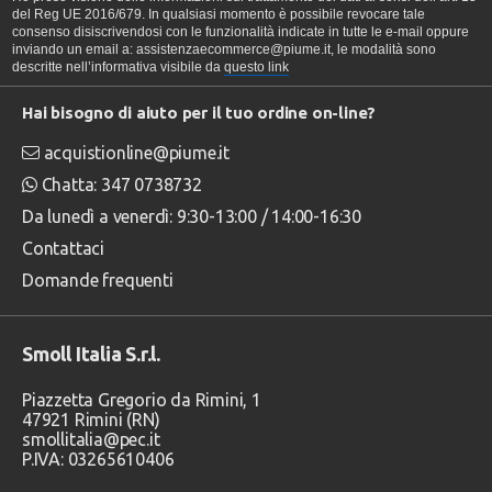
del Reg UE 2016/679. In qualsiasi momento è possibile revocare tale
consenso disiscrivendosi con le funzionalità indicate in tutte le e-mail oppure
inviando un email a: assistenzaecommerce@piume.it, le modalità sono
descritte nell’informativa visibile da
questo link
Hai bisogno di aiuto per il tuo ordine on-line?
acquistionline@piume.it
Chatta: 347 0738732
Da lunedì a venerdì: 9:30-13:00 / 14:00-16:30
Contattaci
Domande frequenti
Smoll Italia S.r.l.
Piazzetta Gregorio da Rimini, 1
47921 Rimini (RN)
smollitalia@pec.it
P.IVA: 03265610406