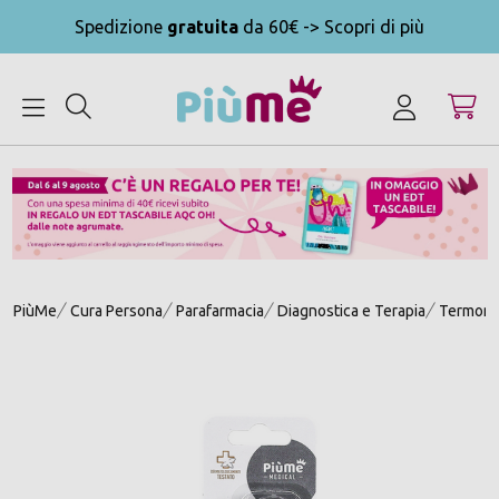
Spedizione
gratuita
da 60€ -> Scopri di più
MENU
PiùMe
Cura Persona
Parafarmacia
Diagnostica e Terapia
Termomet