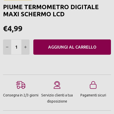
ALLA
PIUME TERMOMETRO DIGITALE
LIST
DEI
MAXI SCHERMO LCD
DESI
€4,99
Quantità:
DIMINUIRE QUANTITÀ:
AUMENTARE QUANTITÀ:
AGGIUNGI AL CARRELLO
Consegna in 2/3 giorni
Servizio clienti a tua
Pagamenti sicuri
disposizione