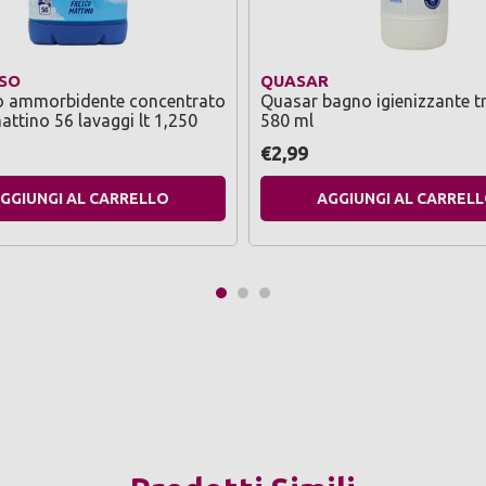
SO
QUASAR
o ammorbidente concentrato
Quasar bagno igienizzante tr
attino 56 lavaggi lt 1,250
580 ml
€2,99
GGIUNGI AL CARRELLO
AGGIUNGI AL CARREL