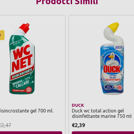
Prodotti Simili
O
DUCK
isincrostante gel 700 ml.
Duck wc total action gel
disinfettante marine 750 ml
€2,47
€2,39