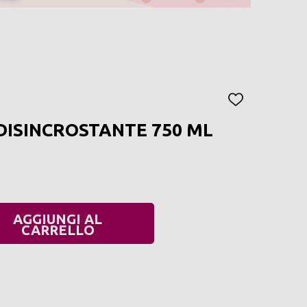
AGGIUNGI
ALLA
DISINCROSTANTE 750 ML
LISTA
DEI
DESIDERI
AGGIUNGI AL
UANTITÀ:
CARRELLO