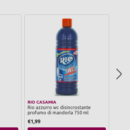
-36%
PRO
RIO CASAMIA
WC NE
Rio azzurro wc disincrostante
Wc net 
profumo di mandorla 750 ml
5 azion
€1,99
€1,59