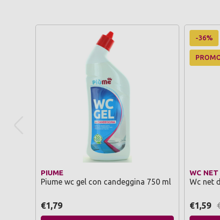
-36%
PROM
PIUME
WC NET
Piume wc gel con candeggina 750 ml
Wc net d
€1,79
€1,59