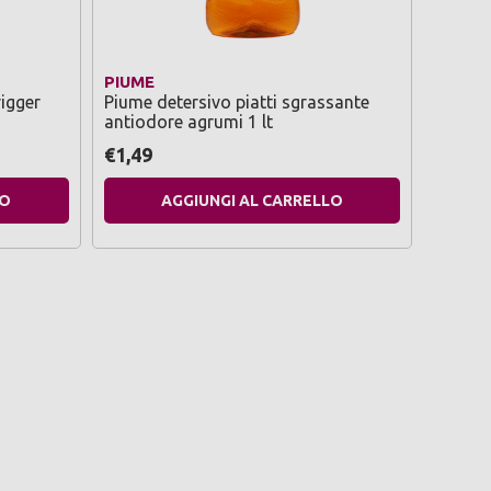
PIUME
CHANT
igger
Piume detersivo piatti sgrassante
Chanteclair
antiodore agrumi 1 lt
antical
€1,49
€2,89
LO
AGGIUNGI AL CARRELLO