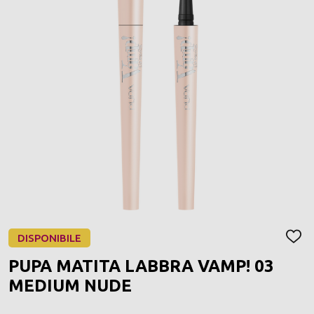
DISPONIBILE
AGGI
ALLA
PUPA MATITA LABBRA VAMP! 03
LIST
DEI
MEDIUM NUDE
DESI