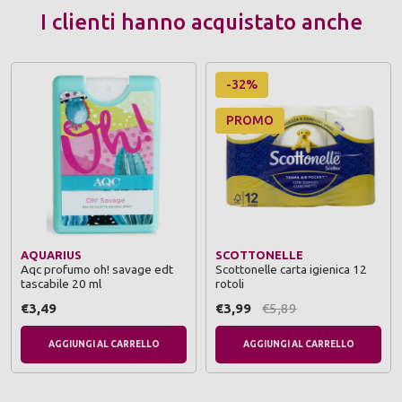
I clienti hanno acquistato anche
-32%
PROMO
AQUARIUS
SCOTTONELLE
Aqc profumo oh! savage edt
Scottonelle carta igienica 12
tascabile 20 ml
rotoli
€3,49
€3,99
€5,89
AGGIUNGI AL CARRELLO
AGGIUNGI AL CARRELLO