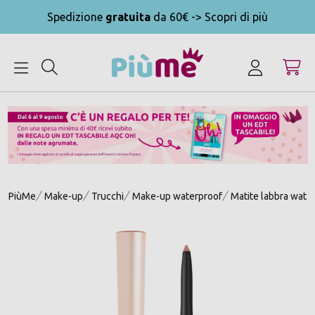
Spedizione
gratuita
da 60€ -> Scopri di più
MENU
PiùMe
Make-up
Trucchi
Make-up waterproof
Matite labbra wate