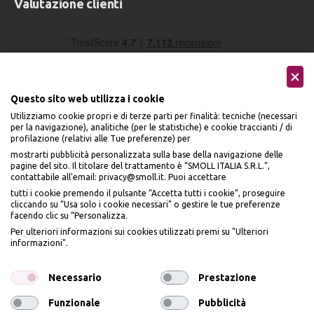
Valutazione clienti
Questo sito web utilizza i cookie
Utilizziamo cookie propri e di terze parti per finalità: tecniche (necessari
per la navigazione), analitiche (per le statistiche) e cookie traccianti / di
profilazione (relativi alle Tue preferenze) per
Seguici sui social
mostrarti pubblicità personalizzata sulla base della navigazione delle
pagine del sito. Il titolare del trattamento è “SMOLL ITALIA S.R.L.”,
contattabile all'email: privacy@smoll.it. Puoi accettare
tutti i cookie premendo il pulsante “Accetta tutti i cookie”, proseguire
cliccando su “Usa solo i cookie necessari" o gestire le tue preferenze
facendo clic su “Personalizza.
BENVENUTO DA
Accettiamo
Per ulteriori informazioni sui cookies utilizzati premi su "Ulteriori
PI
Ù
ME
informazioni".
ISCRIVITI E OTTIENI
IL
10% DI SCONTO
Necessario
Prestazione
Funzionale
Pubblicità