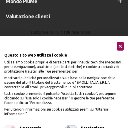
Mondo PiùMe
Valutazione clienti
Questo sito web utilizza i cookie
Utilizziamo cookie propri e di terze parti per finalità: tecniche (necessari
per la navigazione), analitiche (per le statistiche) e cookie traccianti / di
profilazione (relativi alle Tue preferenze) per
Seguici sui social
mostrarti pubblicità personalizzata sulla base della navigazione delle
pagine del sito. Il titolare del trattamento è “SMOLL ITALIA S.R.L.”,
contattabile all'email: privacy@smoll.it. Puoi accettare
tutti i cookie premendo il pulsante “Accetta tutti i cookie”, proseguire
cliccando su “Usa solo i cookie necessari" o gestire le tue preferenze
facendo clic su “Personalizza.
BENVENUTO DA
Accettiamo
Per ulteriori informazioni sui cookies utilizzati premi su "Ulteriori
PI
Ù
ME
informazioni".
ISCRIVITI E OTTIENI
Necessario
Prestazione