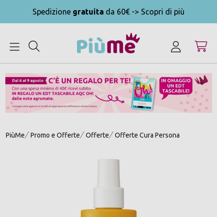
Spedizione
gratuita
da 60€ -> Scopri di più
MENU
PiùMe
Promo e Offerte
Offerte
Offerte Cura Persona