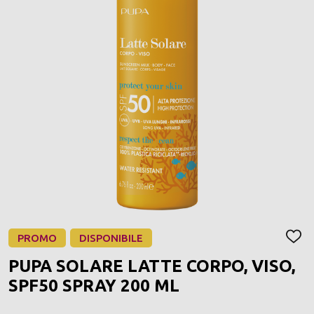
PROMO
DISPONIBILE
AGGI
ALLA
PUPA SOLARE LATTE CORPO, VISO,
LIST
DEI
SPF50 SPRAY 200 ML
DESI