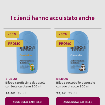
I clienti hanno acquistato anche
-30%
-30%
PROMO
PROMO
BILBOA
BILBOA
Bilboa carotissima doposole
Bilboa coccobello doposole
con beta carotene 200 ml
con olio di cocco 200 ml
€6,49
€9,25
€6,49
€9,25
AGGIUNGI AL CARRELLO
AGGIUNGI AL CARRELLO