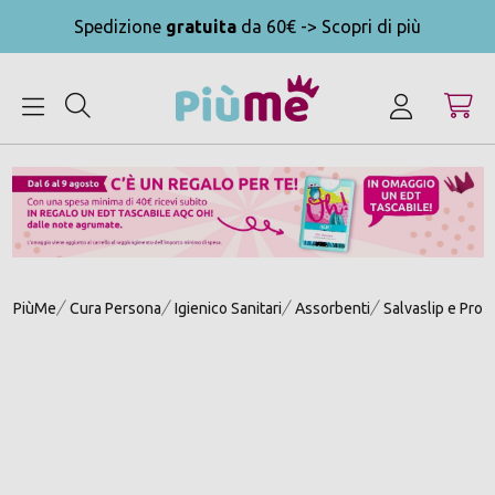
Spedizione
gratuita
da 60€ -> Scopri di più
MENU
PiùMe
Cura Persona
Igienico Sanitari
Assorbenti
Salvaslip e Prot