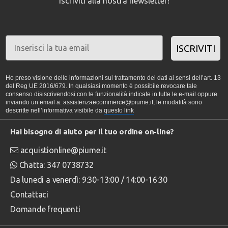
Iscriviti alla nostra newsletter!
ISCRIVITI
Ho preso visione delle informazioni sul trattamento dei dati ai sensi dell’art. 13
del Reg UE 2016/679. In qualsiasi momento è possibile revocare tale
consenso disiscrivendosi con le funzionalità indicate in tutte le e-mail oppure
inviando un email a: assistenzaecommerce@piume.it, le modalità sono
descritte nell’informativa visibile da
questo link
Hai bisogno di aiuto per il tuo ordine on-line?
acquistionline@piume.it
Chatta: 347 0738732
Da lunedì a venerdì: 9:30-13:00 / 14:00-16:30
Contattaci
Domande frequenti