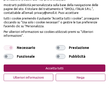
mostrarti pubblicità personalizzata sulla base della navigazione delle
pagine del sito. Il titolare del trattamento è “SMOLL ITALIA S.R.L.”,
contattabile all'email: privacy@smoll.it. Puoi accettare
tutti i cookie premendo il pulsante “Accetta tutti i cookie”, proseguire
cliccando su “Usa solo i cookie necessari" o gestire le tue preferenze
facendo clic su “Personalizza.
Per ulteriori informazioni sui cookies utilizzati premi su "Ulteriori
Seguici sui social
informazioni".
Necessario
Prestazione
Funzionale
Pubblicità
Accettiamo
Accetta tutti
Ulteriori informazioni
Nega
Privacy Policy
Cookie Policy
PiùMe è un marchio di PiùMe s.r.l. con sede legale in via