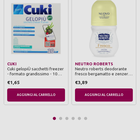
CUKI
NEUTRO ROBERTS
Cuki gelopiÙ sacchetti freezer
Neutro roberts deodorante
- formato grandissimo - 10
fresco bergamatto e zenzero
sacchetti - lt 11.0 - cm 35x50
roll-on 50 ml
€1,65
€3,89
AGGIUNGI AL CARRELLO
AGGIUNGI AL CARRELLO