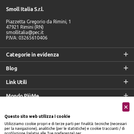
Smoll Italia S.r.l.
Piazzetta Gregorio da Rimini, 1
47921 Rimini (RN)
smollitalia@pec.it
P.IVA: 03265610406
Categorie in evidenza
Blog
Link Utili
Mondo PiùMe
Valutazione clienti
Questo sito web utilizza i cookie
Utilizziamo cookie propri e di terze parti per finalità: tecniche (necessari
per la navigazione), analitiche (per le statistiche) e cookie traccianti / di
profilazione (relativi alle Tue preferenze) per