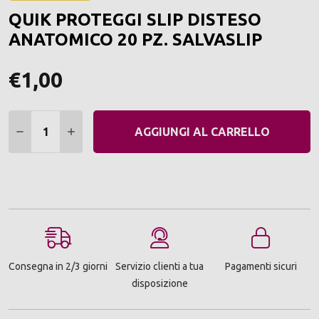
ALLA
QUIK PROTEGGI SLIP DISTESO
LIST
DEI
ANATOMICO 20 PZ. SALVASLIP
DESI
€1,00
Quantità:
DIMINUIRE QUANTITÀ:
AUMENTARE QUANTITÀ:
AGGIUNGI AL CARRELLO
Consegna in 2/3 giorni
Servizio clienti a tua
Pagamenti sicuri
disposizione