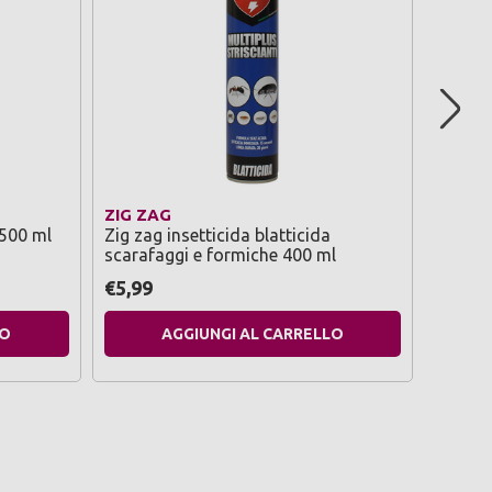
ZIG ZAG
ZIG Z
 500 ml
Zig zag insetticida blatticida
Zig zag
scarafaggi e formiche 400 ml
multins
€5,99
€7,50
LO
AGGIUNGI AL CARRELLO