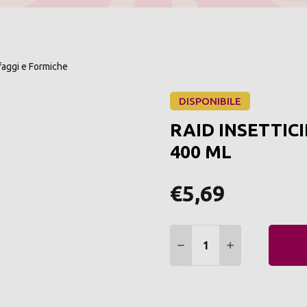
faggi e Formiche
DISPONIBILE
RAID INSETTIC
400 ML
€5,69
Quantità:
DIMINUIRE QUANTITÀ:
AUMENTARE Q