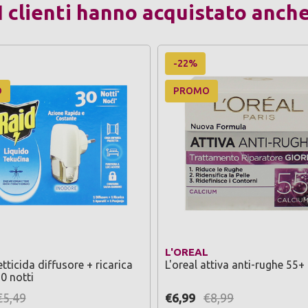
I clienti hanno acquistato anch
-22%
O
PROMO
L'OREAL
tticida diffusore + ricarica
0 notti
€5,49
€6,99
€8,99