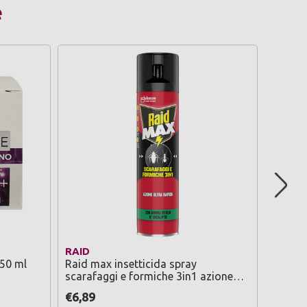
e
RAID
ORPH
L'oreal attiva anti-rughe 55+ 50 ml
Raid max insetticida spray
Orphea
scarafaggi e formiche 3in1 azione
multi i
ultra rapida con aroma di olio
€6,89
€7,60
d'eucalipto 400 ml