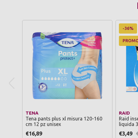
-36%
PROM
TENA
RAID
Tena pants plus xl misura 120-160
Raid inse
cm 12 pz unisex
liquida 3
€16,89
€3,49