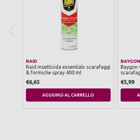
RAID
BAYGO
Raid insetticida essentials scarafaggi
Baygon v
& formiche spray 400 ml
scarafag
€6,65
€5,99
AGGIUNGI AL CARRELLO
A