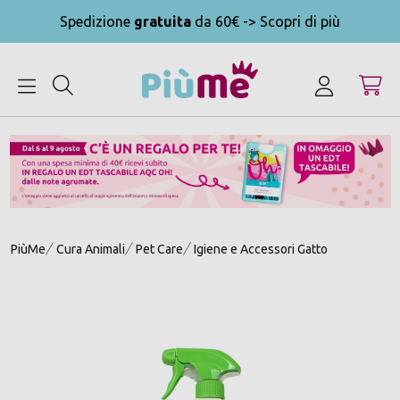
Spedizione
gratuita
da 60€ -> Scopri di più
MENU
PiùMe
Cura Animali
Pet Care
Igiene e Accessori Gatto