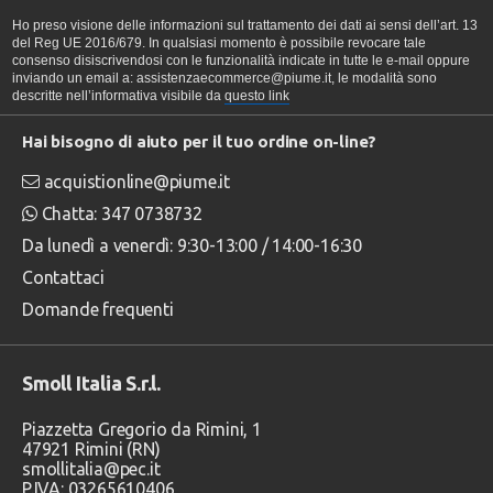
Ho preso visione delle informazioni sul trattamento dei dati ai sensi dell’art. 13
del Reg UE 2016/679. In qualsiasi momento è possibile revocare tale
consenso disiscrivendosi con le funzionalità indicate in tutte le e-mail oppure
inviando un email a: assistenzaecommerce@piume.it, le modalità sono
descritte nell’informativa visibile da
questo link
Hai bisogno di aiuto per il tuo ordine on-line?
acquistionline@piume.it
Chatta: 347 0738732
Da lunedì a venerdì: 9:30-13:00 / 14:00-16:30
Contattaci
Domande frequenti
Smoll Italia S.r.l.
Piazzetta Gregorio da Rimini, 1
47921 Rimini (RN)
smollitalia@pec.it
P.IVA: 03265610406