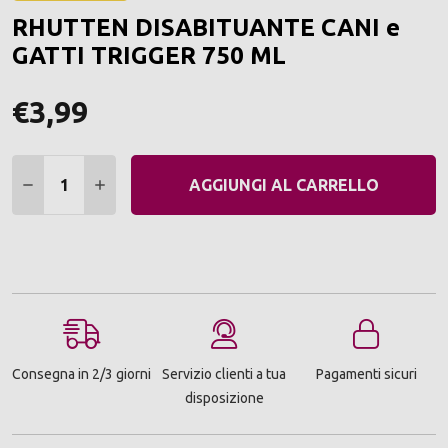
ALLA
RHUTTEN DISABITUANTE CANI e
LIST
DEI
GATTI TRIGGER 750 ML
DESI
€3,99
Quantità:
DIMINUIRE QUANTITÀ:
AUMENTARE QUANTITÀ:
AGGIUNGI AL CARRELLO
Consegna in 2/3 giorni
Servizio clienti a tua
Pagamenti sicuri
disposizione