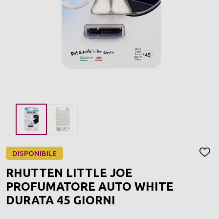
DISPONIBILE
AGGI
ALLA
RHUTTEN LITTLE JOE
LIST
DEI
PROFUMATORE AUTO WHITE
DESI
DURATA 45 GIORNI