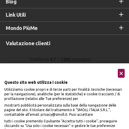
Blog
Link Utili
Mondo PiùMe
Valutazione clienti
Questo sito web utilizza i cookie
Utilizziamo cookie propri e di terze parti per finalità: tecniche (necessari
per la navigazione), analitiche (per le statistiche) e cookie traccianti / di
profilazione (relativi alle Tue preferenze) per
Seguici sui social
mostrarti pubblicità personalizzata sulla base della navigazione delle
pagine del sito. Il titolare del trattamento è “SMOLL ITALIA S.R.L.”,
contattabile all'email: privacy@smoll.it. Puoi accettare
tutti i cookie premendo il pulsante “Accetta tutti i cookie”, proseguire
cliccando su “Usa solo i cookie necessari" o gestire le tue preferenze