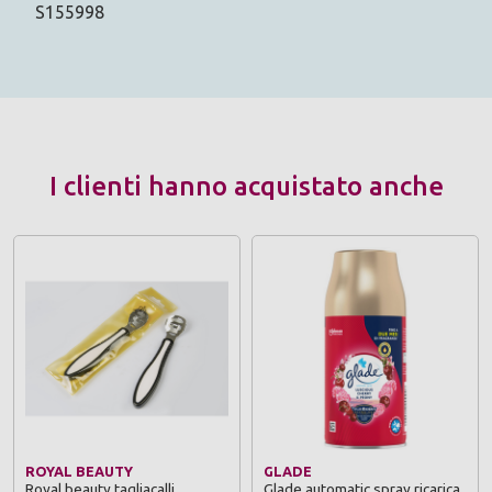
S155998
I clienti hanno acquistato anche
ROYAL BEAUTY
GLADE
Royal beauty tagliacalli
Glade automatic spray ricarica