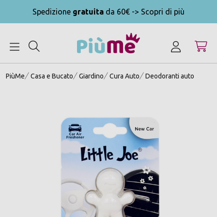
Spedizione
gratuita
da 60€ -> Scopri di più
MENU
PiùMe
Casa e Bucato
Giardino
Cura Auto
Deodoranti auto