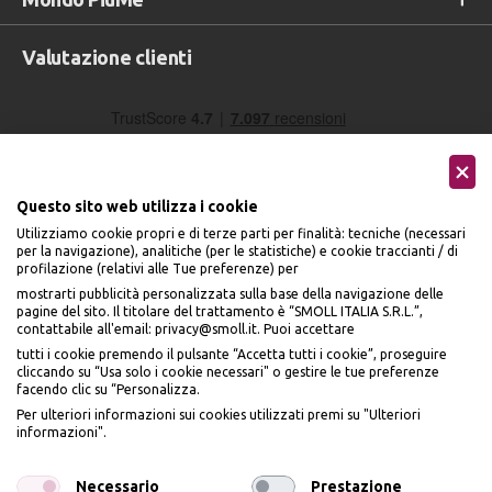
Valutazione clienti
Questo sito web utilizza i cookie
Utilizziamo cookie propri e di terze parti per finalità: tecniche (necessari
per la navigazione), analitiche (per le statistiche) e cookie traccianti / di
profilazione (relativi alle Tue preferenze) per
Seguici sui social
mostrarti pubblicità personalizzata sulla base della navigazione delle
pagine del sito. Il titolare del trattamento è “SMOLL ITALIA S.R.L.”,
contattabile all'email: privacy@smoll.it. Puoi accettare
tutti i cookie premendo il pulsante “Accetta tutti i cookie”, proseguire
cliccando su “Usa solo i cookie necessari" o gestire le tue preferenze
facendo clic su “Personalizza.
BENVENUTO DA
Accettiamo
Per ulteriori informazioni sui cookies utilizzati premi su "Ulteriori
PI
Ù
ME
informazioni".
ISCRIVITI E OTTIENI
IL
10% DI SCONTO
Necessario
Prestazione