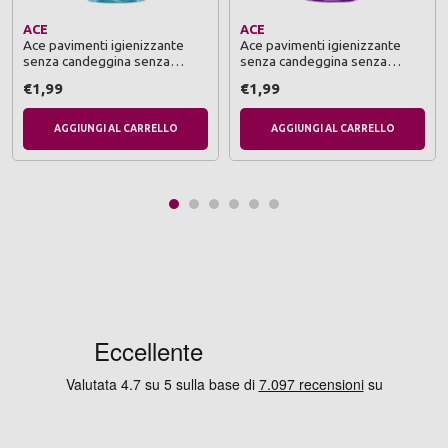
ACE
ACE
Ace pavimenti igienizzante
Ace pavimenti igienizzante
senza candeggina senza
senza candeggina senza
risciacquo talco e muschio
risciacquo lavanda e oli
€1,99
€1,99
bianco 1000 ml
essenziali 1000 ml
AGGIUNGI AL CARRELLO
AGGIUNGI AL CARRELLO