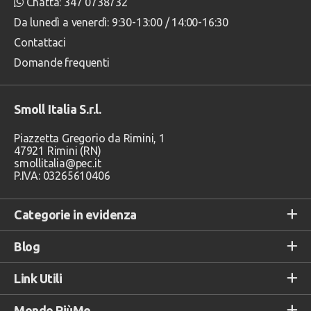
Chatta: 347 0738732
Da lunedì a venerdì: 9:30-13:00 / 14:00-16:30
Contattaci
Domande frequenti
Smoll Italia S.r.l.
Piazzetta Gregorio da Rimini, 1
47921 Rimini (RN)
smollitalia@pec.it
P.IVA: 03265610406
Categorie in evidenza
Blog
Link Utili
Mondo PiùMe