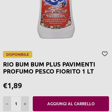
DISPONIBILE
AGGI
ALLA
RIO BUM BUM PLUS PAVIMENTI
LIST
DEI
PROFUMO PESCO FIORITO 1 LT
DESI
€1,89
Quantità:
DIMINUIRE QUANTITÀ:
AUMENTARE QUANTITÀ:
AGGIUNGI AL CARRELLO