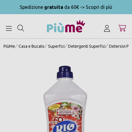
Spedizione
gratuita
da 60€ -> Scopri di più
MENU
PiùMe
Casa e Bucato
Superfici
Detergenti Superfici
Detersivi Pa