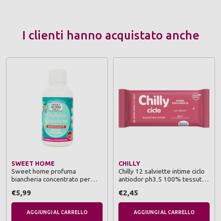
I clienti hanno acquistato anche
SWEET HOME
CHILLY
Sweet home profuma
Chilly 12 salviette intime ciclo
biancheria concentrato per
antiodor ph3.5 100% tessuto
lavatrice ocean paradise 50
biodegradabile
€5,99
€2,45
lavaggi 250 ml igienizzante
AGGIUNGI AL CARRELLO
AGGIUNGI AL CARRELLO