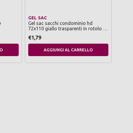
GEL SAC
PIUME
e
Gel sac sacchi condominio hd
Piume 
72x110 giallo trasparenti in rotolo 10
profum
pz
gramm
€1,79
€3,29
LO
AGGIUNGI AL CARRELLO