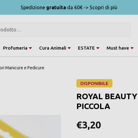
Spedizione
gratuita
da 60€ -> Scopri di più
Profumeria
Cura Animali
ESTATE
Must have
ri Manicure e Pedicure
DISPONIBILE
ROYAL BEAUTY
PICCOLA
€3,20