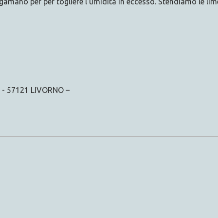
amano per per togliere l’umidità in eccesso. Stendiamo le lime
 - 57121 LIVORNO –