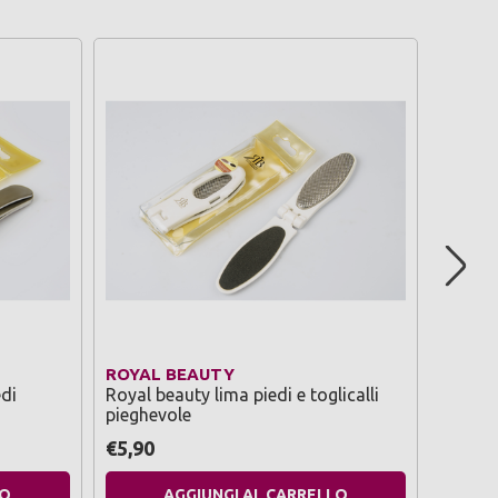
ROYAL BEAUTY
ROYAL
edi
Royal beauty lima piedi e toglicalli
Royal 
pieghevole
€5,90
€12,9
LO
AGGIUNGI AL CARRELLO