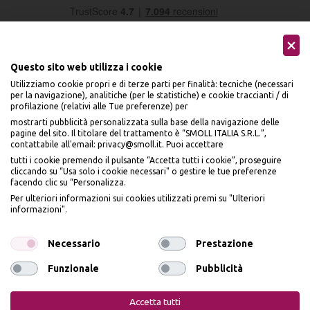
Questo sito web utilizza i cookie
Utilizziamo cookie propri e di terze parti per finalità: tecniche (necessari
per la navigazione), analitiche (per le statistiche) e cookie traccianti / di
profilazione (relativi alle Tue preferenze) per
Seguici sui social
mostrarti pubblicità personalizzata sulla base della navigazione delle
pagine del sito. Il titolare del trattamento è “SMOLL ITALIA S.R.L.”,
contattabile all'email: privacy@smoll.it. Puoi accettare
tutti i cookie premendo il pulsante “Accetta tutti i cookie”, proseguire
cliccando su “Usa solo i cookie necessari" o gestire le tue preferenze
facendo clic su “Personalizza.
BENVENUTO DA
Accettiamo
Per ulteriori informazioni sui cookies utilizzati premi su "Ulteriori
PI
Ù
ME
informazioni".
ISCRIVITI E OTTIENI
IL
10% DI SCONTO
Necessario
Prestazione
Funzionale
Pubblicità
Iscrivendomi dichiaro di aver preso visione dell'
Informativa sulla privacy
ai sensi
Privacy Policy
Cookie Policy
dell’art. 13 del Reg UE 2016/679 e presto il mio consenso a ricevere email
Accetta tutti
promozionali. In qualsiasi momento è possibile revocare il consenso