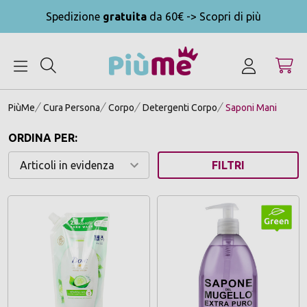
Spedizione
gratuita
da 60€ -> Scopri di più
MENU
PiùMe
Cura Persona
Corpo
Detergenti Corpo
Saponi Mani
ORDINA PER:
FILTRI