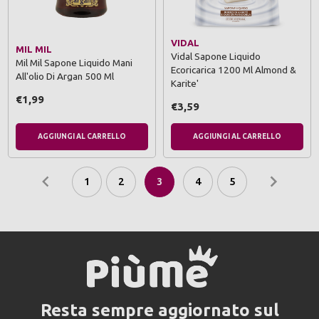
VIDAL
MIL MIL
Vidal Sapone Liquido
Mil Mil Sapone Liquido Mani
Ecoricarica 1200 Ml Almond &
All'olio Di Argan 500 Ml
Karite'
€1,99
€3,59
AGGIUNGI AL CARRELLO
AGGIUNGI AL CARRELLO
1
2
3
4
5
Resta sempre aggiornato sul