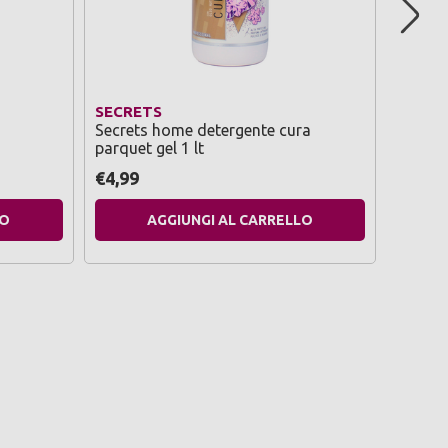
SECRETS
SECRE
Secrets home detergente cura
Secret
parquet gel 1 lt
marmo 
€4,99
€4,99
LO
AGGIUNGI AL CARRELLO