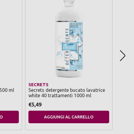
SECRETS
SECRE
 500 ml
Secrets detergente bucato lavatrice
Secrets
white 40 trattamenti 1000 ml
marine
€5,49
€4,19
LO
AGGIUNGI AL CARRELLO