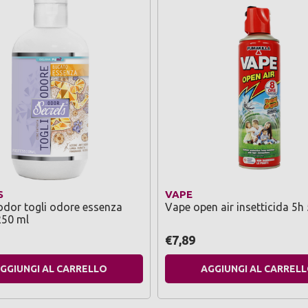
S
VAPE
odor togli odore essenza
Vape open air insetticida 5h
250 ml
€7,89
GGIUNGI AL CARRELLO
AGGIUNGI AL CARREL