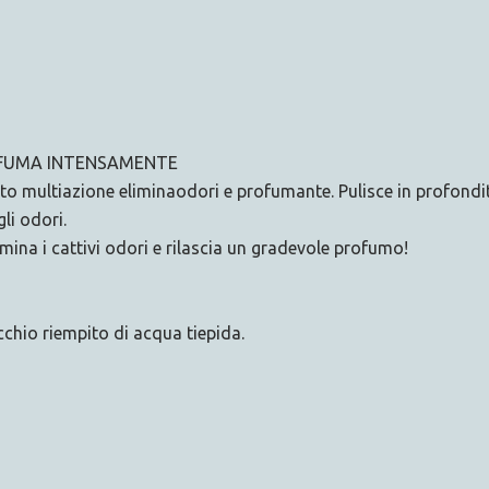
ROFUMA INTENSAMENTE
etto multiazione eliminaodori e profumante. Pulisce in profon
li odori.
imina i cattivi odori e rilascia un gradevole profumo!
cchio riempito di acqua tiepida.