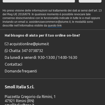
Ho preso visione delle informazioni sul trattamento dei dati ai sensi dell’art. 13
del Reg UE 2016/679. In qualsiasi momento è possibile revocare tale
consenso disiscrivendosi con le funzionalità indicate in tutte le e-mail oppure
inviando un email a: assistenzaecommerce@piume.it, le modalità sono
descritte nell’informativa visibile da
questo link
Hai bisogno di aiuto per il tuo ordine on-line?
acquistionline@piume.it
Chatta: 347 0738732
Da lunedì a venerdì: 9:30-13:00 / 14:00-16:30
Contattaci
Domande frequenti
Smoll Italia S.r.l.
Piazzetta Gregorio da Rimini, 1
47921 Rimini (RN)