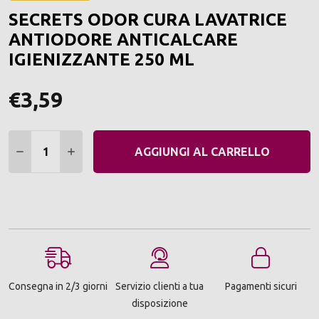
ALLA
SECRETS ODOR CURA LAVATRICE
LIST
DEI
ANTIODORE ANTICALCARE
DESI
IGIENIZZANTE 250 ML
€3,59
Quantità:
DIMINUIRE QUANTITÀ:
AUMENTARE QUANTITÀ:
AGGIUNGI AL CARRELLO
Consegna in 2/3 giorni
Servizio clienti a tua
Pagamenti sicuri
disposizione