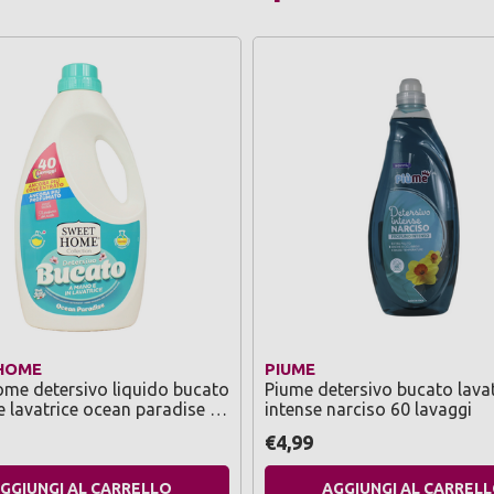
HOME
PIUME
me detersivo liquido bucato
Piume detersivo bucato lavat
 lavatrice ocean paradise 40
intense narciso 60 lavaggi
2000 ml
€4,99
GGIUNGI AL CARRELLO
AGGIUNGI AL CARREL