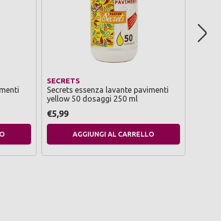
SECRETS
SECRE
imenti
Secrets essenza lavante pavimenti
Secret
yellow 50 dosaggi 250 ml
blue 5
€5,99
€5,99
LO
AGGIUNGI AL CARRELLO