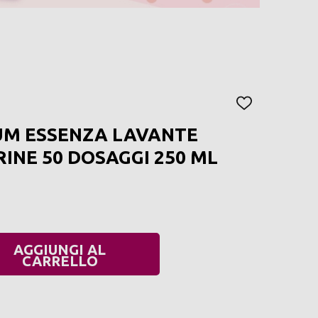
AGGIUNGI
ALLA
UM ESSENZA LAVANTE
LISTA
DEI
INE 50 DOSAGGI 250 ML
DESIDERI
AGGIUNGI AL
UANTITÀ:
CARRELLO