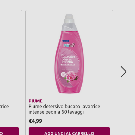
PIUME
SWEET
rice
Piume detersivo bucato lavatrice
Sweet 
intense peonia 60 lavaggi
a mano
lavagg
€4,99
€4,49
LO
AGGIUNGI AL CARRELLO