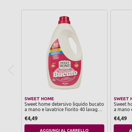
SWEET HOME
SWEET 
Sweet home detersivo liquido bucato
Sweet ho
a mano e lavatrice fiorito 40 lavaggi
a mano e
2000 ml
lavaggi 
€4,49
€4,49
AGGIUNGI AL CARRELLO
A