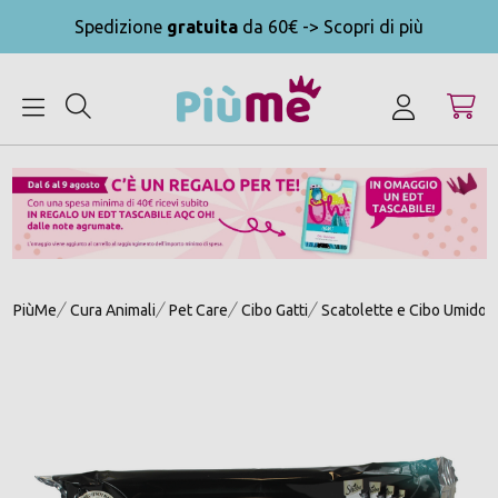
Spedizione
gratuita
da 60€ -> Scopri di più
MENU
PiùMe
Cura Animali
Pet Care
Cibo Gatti
Scatolette e Cibo Umido G