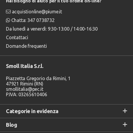
Hai bisogno di aiuto per il tuo ordine on-line?
acquistionline@piume.it
Chatta: 347 0738732
Da lunedì a venerdì: 9:30-13:00 / 14:00-16:30
Contattaci
Domande frequenti
Smoll Italia S.r.l.
Piazzetta Gregorio da Rimini, 1
47921 Rimini (RN)
smollitalia@pec.it
P.IVA: 03265610406
Categorie in evidenza
Blog