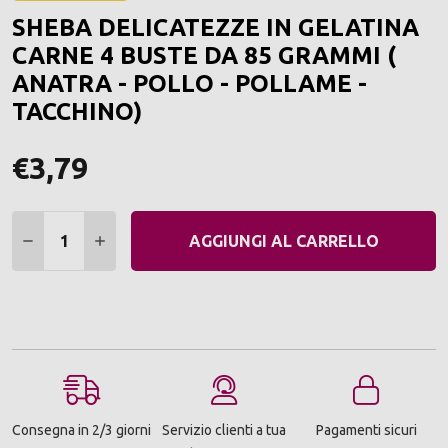
ALLA
SHEBA DELICATEZZE IN GELATINA
LIST
DEI
CARNE 4 BUSTE DA 85 GRAMMI (
DESI
ANATRA - POLLO - POLLAME -
TACCHINO)
€3,79
Quantità:
DIMINUIRE QUANTITÀ:
AUMENTARE QUANTITÀ:
AGGIUNGI AL CARRELLO
Consegna in 2/3 giorni
Servizio clienti a tua
Pagamenti sicuri