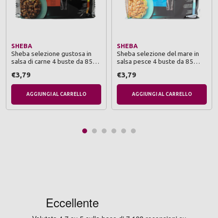
SHEBA
SHEBA
Sheba selezione gustosa in
Sheba selezione del mare in
salsa di carne 4 buste da 85
salsa pesce 4 buste da 85
grammi (pollo&manzo - pollo -
grammi (slamoneemerluzzo
€3,79
€3,79
agnello - anatra&tacchino)
carbonaro - pesce bianco -
pesce dell'oceano - merluzzo)
AGGIUNGI AL CARRELLO
AGGIUNGI AL CARRELLO