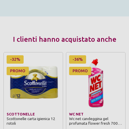
I clienti hanno acquistato anche
-32%
-36%
PROMO
PROMO
SCOTTONELLE
WC NET
Scottonelle carta igienica 12
Wc net candeggina gel
rotoli
profumata flower fresh 700
ml