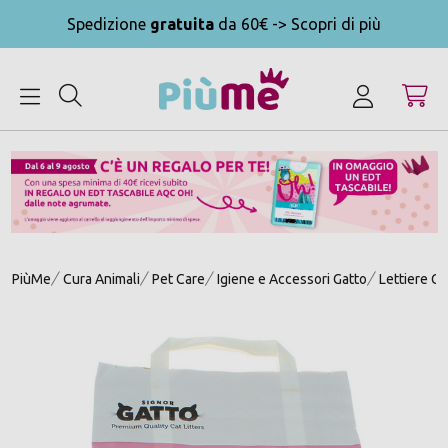
Spedizione
gratuita
da 60€ -> Scopri di più
MENU
PiùMe
Cura Animali
Pet Care
Igiene e Accessori Gatto
Lettiere Ga