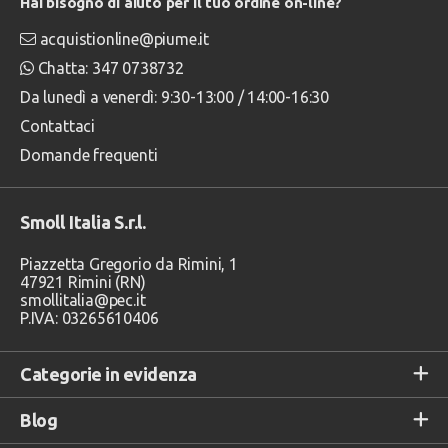
Hai bisogno di aiuto per il tuo ordine on-line?
acquistionline@piume.it
Chatta: 347 0738732
Da lunedì a venerdì: 9:30-13:00 / 14:00-16:30
Contattaci
Domande frequenti
Smoll Italia S.r.l.
Piazzetta Gregorio da Rimini, 1
47921 Rimini (RN)
smollitalia@pec.it
P.IVA: 03265610406
Categorie in evidenza
Blog