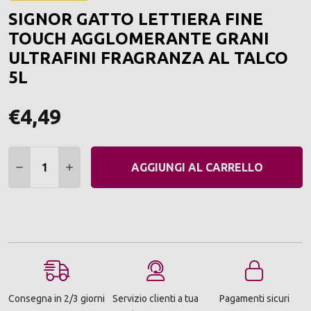
ALLA
SIGNOR GATTO LETTIERA FINE
LIST
DEI
TOUCH AGGLOMERANTE GRANI
DESI
ULTRAFINI FRAGRANZA AL TALCO
5L
€4,49
Quantità:
DIMINUIRE QUANTITÀ:
AUMENTARE QUANTITÀ:
AGGIUNGI AL CARRELLO
Consegna in 2/3 giorni
Servizio clienti a tua
Pagamenti sicuri