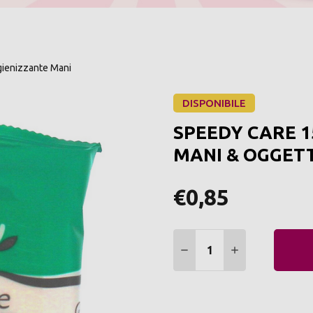
gienizzante Mani
DISPONIBILE
SPEEDY CARE 1
MANI & OGGETT
€0,85
Quantità:
DIMINUIRE QUANTITÀ:
AUMENTARE Q