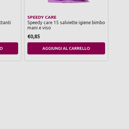
SPEEDY CARE
SPEED
ttanti
Speedy care 15 salviette igiene bimbo
Speedy
mani e viso
disinfe
€0,85
€1,39
LO
AGGIUNGI AL CARRELLO