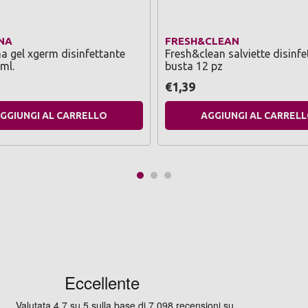
NA
FRESH&CLEAN
 gel xgerm disinfettante
Fresh&clean salviette disinfe
ml.
busta 12 pz
€1,39
GGIUNGI AL CARRELLO
AGGIUNGI AL CARREL