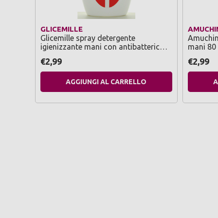
GLICEMILLE
AMUCHI
Glicemille spray detergente
Amuchina
igienizzante mani con antibatterico
mani 80 
75 ml
€2,99
€2,99
AGGIUNGI AL CARRELLO
A