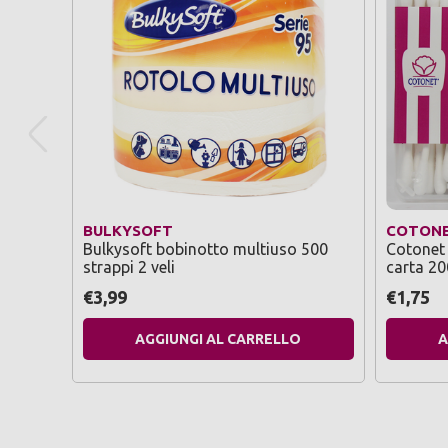
BULKYSOFT
COTON
Bulkysoft bobinotto multiuso 500
Cotonet 
strappi 2 veli
carta 20
scatola
€3,99
€1,75
AGGIUNGI AL CARRELLO
A