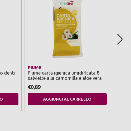
PIUME
PIUME
o denti
Piume carta igienica umidificata 8
Piume 
salviette alla camomilla e aloe vera
cotone
€0,89
€0,99
LO
AGGIUNGI AL CARRELLO