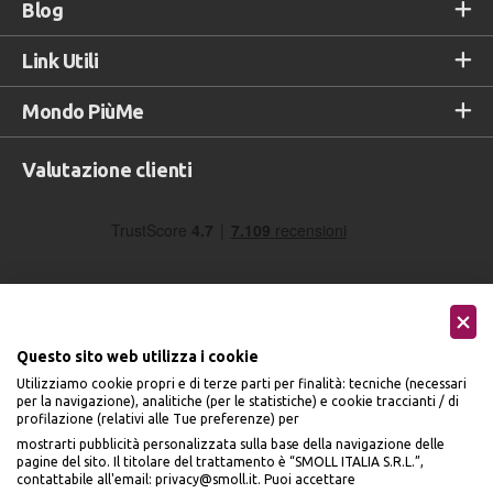
Blog
Link Utili
Mondo PiùMe
Valutazione clienti
Questo sito web utilizza i cookie
Utilizziamo cookie propri e di terze parti per finalità: tecniche (necessari
Seguici sui social
per la navigazione), analitiche (per le statistiche) e cookie traccianti / di
profilazione (relativi alle Tue preferenze) per
mostrarti pubblicità personalizzata sulla base della navigazione delle
pagine del sito. Il titolare del trattamento è “SMOLL ITALIA S.R.L.”,
contattabile all'email: privacy@smoll.it. Puoi accettare