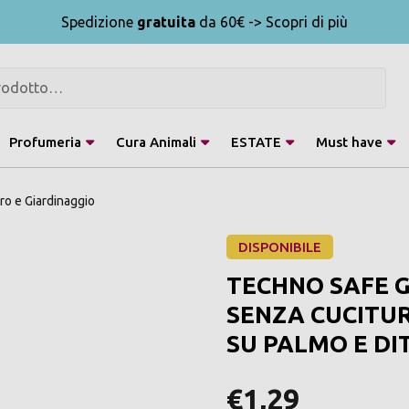
Spedizione
gratuita
da 60€ -> Scopri di più
Profumeria
Cura Animali
ESTATE
Must have
ro e Giardinaggio
DISPONIBILE
TECHNO SAFE 
SENZA CUCITUR
SU PALMO E DI
€1,29