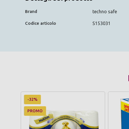
Brand
techno safe
Codice articolo
S153031
-32%
PROMO