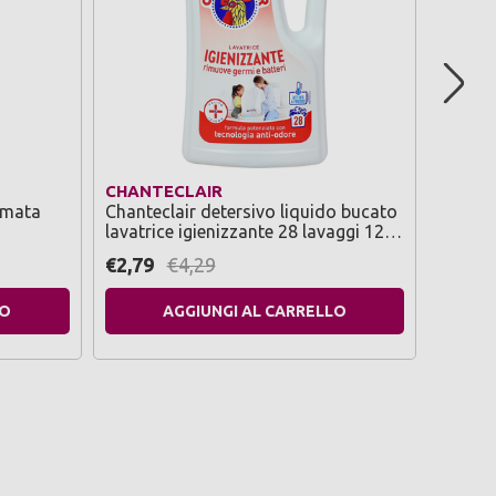
CHANTECLAIR
FOXY
umata
Chanteclair detersivo liquido bucato
Foxy c
lavatrice igienizzante 28 lavaggi 1260
ultra 2
ml
decora
€2,79
€4,29
€2,69
LO
AGGIUNGI AL CARRELLO