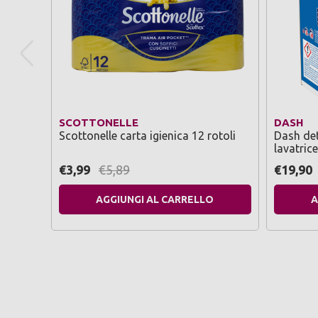
SCOTTONELLE
DASH
Scottonelle carta igienica 12 rotoli
Dash det
lavatric
lavaggi
€3,99
€5,89
€19,90
AGGIUNGI AL CARRELLO
A