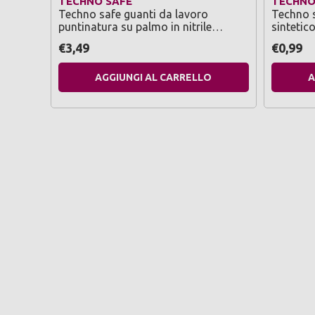
TECHNO SAFE
TECHNO
Techno safe guanti da lavoro
Techno s
puntinatura su palmo in nitrile
sintetic
polsino elasticizzato taglia 10 colore
taglia 1
€3,49
€0,99
grigio/nero
AGGIUNGI AL CARRELLO
A