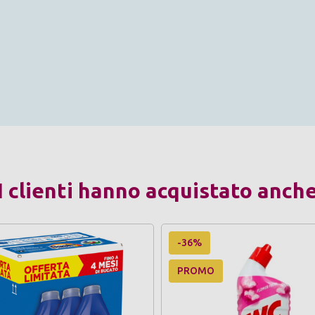
I clienti hanno acquistato anch
-36%
PROMO