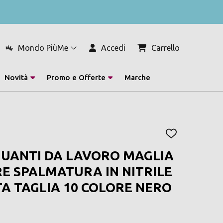
Mondo PiùMe
Accedi
Carrello
Novità
Promo e Offerte
Marche
AGGIUNGI
ALLA
GUANTI DA LAVORO MAGLIA
LISTA
DEI
E SPALMATURA IN NITRILE
DESIDERI
TA TAGLIA 10 COLORE NERO