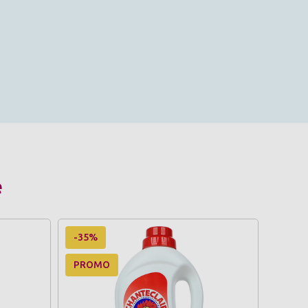
e
-35%
PROMO