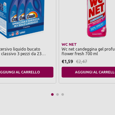
WC NET
ersivo liquido bucato
Wc net candeggina gel prof
e classivo 3 pezzi da 23
flower fresh 700 ml
€1,59
€2,47
GGIUNGI AL CARRELLO
AGGIUNGI AL CARREL