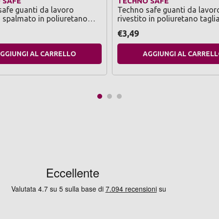
 SAFE
TECHNO SAFE
afe guanti da lavoro
Techno safe guanti da lavor
o spalmato in poliuretano
rivestito in poliuretano tagli
0 nero
€3,49
GGIUNGI AL CARRELLO
AGGIUNGI AL CARREL