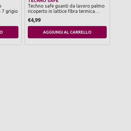
TECHNO SAFE
TECHN
o
Techno safe guanti da lavoro palmo
Techno
a 7 grigio
ricoperto in lattice fibra termica
in latt
protezione freddo fino a -50° taglia
10 col
€4,99
€1,29
10 colore giallo/nero
LO
AGGIUNGI AL CARRELLO