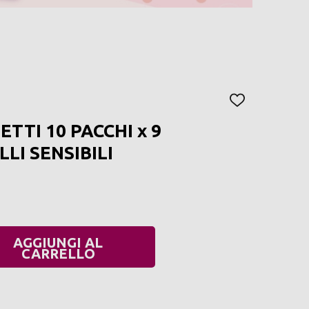
AGGIUNGI
ALLA
TTI 10 PACCHI x 9
LISTA
DEI
LI SENSIBILI
DESIDERI
AGGIUNGI AL
UANTITÀ:
CARRELLO