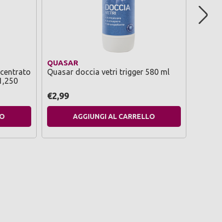
QUASAR
LINES
centrato
Quasar doccia vetri trigger 580 ml
Lines s
 1,250
assorb
€2,99
€2,59
LO
AGGIUNGI AL CARRELLO