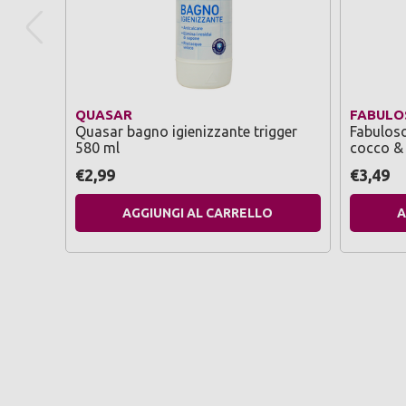
QUASAR
FABULO
Quasar bagno igienizzante trigger
Fabulos
580 ml
cocco & f
1,250
€2,99
€3,49
AGGIUNGI AL CARRELLO
A