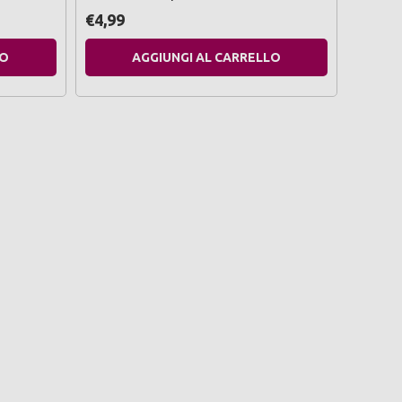
€4,99
€2,89
LO
AGGIUNGI AL CARRELLO