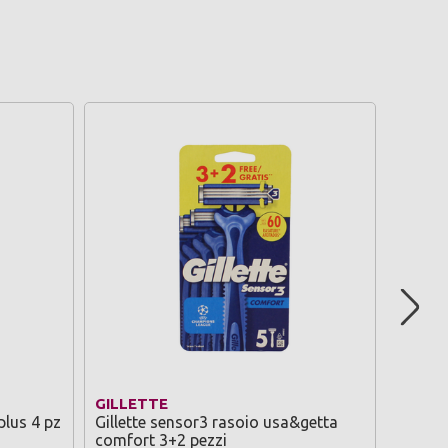
GILLETTE
SPEED
 plus 4 pz
Gillette sensor3 rasoio usa&getta
Speedy 
comfort 3+2 pezzi
deterg