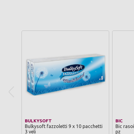
BULKYSOFT
BIC
Bulkysoft fazzoletti 9 x 10 pacchetti
Bic raso
3 veli
pz