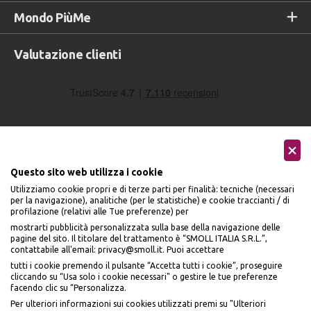
Mondo PiùMe
Valutazione clienti
Questo sito web utilizza i cookie
Utilizziamo cookie propri e di terze parti per finalità: tecniche (necessari
Seguici sui social
per la navigazione), analitiche (per le statistiche) e cookie traccianti / di
profilazione (relativi alle Tue preferenze) per
mostrarti pubblicità personalizzata sulla base della navigazione delle
pagine del sito. Il titolare del trattamento è “SMOLL ITALIA S.R.L.”,
contattabile all'email: privacy@smoll.it. Puoi accettare
tutti i cookie premendo il pulsante “Accetta tutti i cookie”, proseguire
cliccando su “Usa solo i cookie necessari" o gestire le tue preferenze
Accettiamo
facendo clic su “Personalizza.
BENVENUTO DA
Per ulteriori informazioni sui cookies utilizzati premi su "Ulteriori