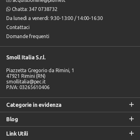
acquistionline@piume.it
Chatta: 347 0738732
Da lunedì a venerdì: 9:30-13:00 / 14:00-16:30
Contattaci
Domande frequenti
Smoll Italia S.r.l.
Piazzetta Gregorio da Rimini, 1
47921 Rimini (RN)
smollitalia@pec.it
P.IVA: 03265610406
Categorie in evidenza
Blog
Link Utili