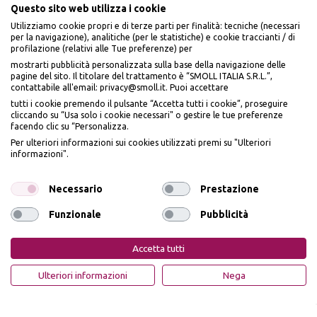
Questo sito web utilizza i cookie
Utilizziamo cookie propri e di terze parti per finalità: tecniche (necessari
per la navigazione), analitiche (per le statistiche) e cookie traccianti / di
profilazione (relativi alle Tue preferenze) per
Seguici sui social
mostrarti pubblicità personalizzata sulla base della navigazione delle
pagine del sito. Il titolare del trattamento è “SMOLL ITALIA S.R.L.”,
contattabile all'email: privacy@smoll.it. Puoi accettare
tutti i cookie premendo il pulsante “Accetta tutti i cookie”, proseguire
cliccando su “Usa solo i cookie necessari" o gestire le tue preferenze
facendo clic su “Personalizza.
BENVENUTO DA
Accettiamo
Per ulteriori informazioni sui cookies utilizzati premi su "Ulteriori
PI
Ù
ME
informazioni".
ISCRIVITI E OTTIENI
IL
10% DI SCONTO
Necessario
Prestazione
Funzionale
Pubblicità
Iscrivendomi dichiaro di aver preso visione dell'
Informativa sulla privacy
ai sensi
Privacy Policy
Cookie Policy
dell’art. 13 del Reg UE 2016/679 e presto il mio consenso a ricevere email
Accetta tutti
promozionali. In qualsiasi momento è possibile revocare il consenso
PiùMe è un marchio di PiùMe s.r.l. con sede legale in via
OTTIENI IL 10% DI SCONTO
Ulteriori informazioni
Nega
Aurelio Lampredi, n. 81 - 57121 Livorno (LI) - P.IVA
01952440491 - piumesrl@legalmail.it