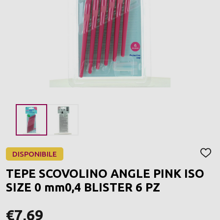
DISPONIBILE
AGGI
ALLA
TEPE SCOVOLINO ANGLE PINK ISO
LIST
DEI
SIZE 0 mm0,4 BLISTER 6 PZ
DESI
€7,69