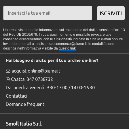
ISCRIVITI
Ho preso visione delle informazioni sul trattamento dei dati ai sensi dell’art. 13
del Reg UE 2016/679. In qualsiasi momento è possibile revocare tale
consenso disiscrivendosi con le funzionalità indicate in tutte le e-mail oppure
inviando un email a: assistenzaecommerce@piume.it, le modalità sono
descritte nell’informativa visibile da
questo link
Hai bisogno di aiuto per il tuo ordine on-line?
acquistionline@piume.it
Chatta: 347 0738732
Da lunedì a venerdì: 9:30-13:00 / 14:00-16:30
Contattaci
Domande frequenti
Smoll Italia S.r.l.