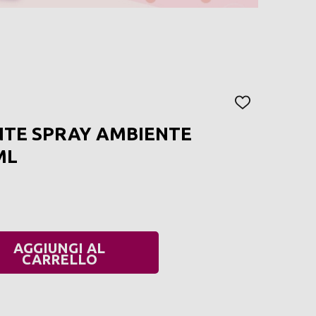
AGGIUNGI
ALLA
NTE SPRAY AMBIENTE
LISTA
DEI
ML
DESIDERI
AGGIUNGI AL
UANTITÀ:
CARRELLO