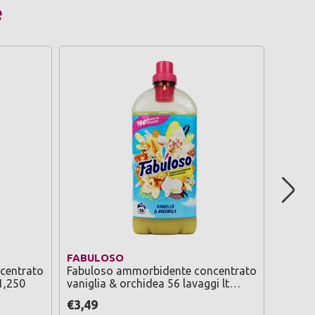
e
FABULOSO
LADY 
centrato
Fabuloso ammorbidente concentrato
Lady v
 1,250
vaniglia & orchidea 56 lavaggi lt
fior di
1,250
€3,49
€1,69