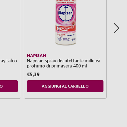
NAPISAN
FRESH
ray talco
Napisan spray disinfettante milleusi
Fresh 
profumo di primavera 400 ml
love airmat
automa
€5,39
€1,99
LO
AGGIUNGI AL CARRELLO