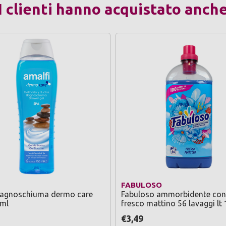
I clienti hanno acquistato anch
FABULOSO
bagnoschiuma dermo care
Fabuloso ammorbidente con
 ml
fresco mattino 56 lavaggi lt
€3,49