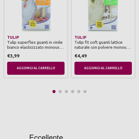
TULIP
TULIP
Tulip superflex guanti in vinile
Tulip fit soft guanti lattice
bianco elasticizzato monouso
naturale con polvere monouso
senza polvere 100 pezzi
100 pz taglia 6-6,5
€3,99
€4,49
misura 8-8,5
AGGIUNGI AL CARRELLO
AGGIUNGI AL CARRELLO