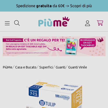
Spedizione
gratuita
da 60€ -> Scopri di più
MENU
PiùMe
Casa e Bucato
Superfici
Guanti
Guanti Vinile