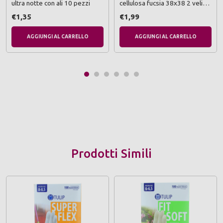
ultra notte con ali 10 pezzi
cellulosa fucsia 38x38 2 veli
50 pezzi piega 1/8 punta-
€1,35
€1,99
punta
AGGIUNGI AL CARRELLO
AGGIUNGI AL CARRELLO
Prodotti Simili