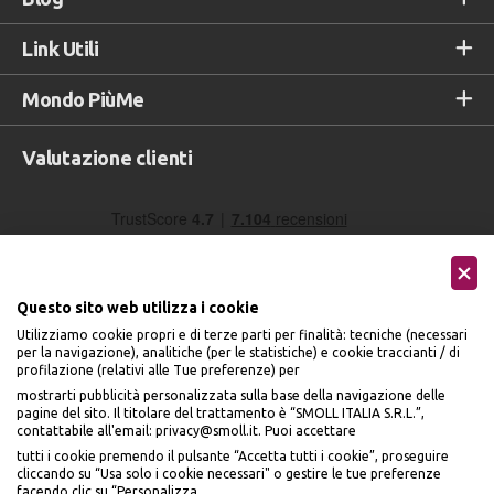
Link Utili
Mondo PiùMe
Valutazione clienti
Questo sito web utilizza i cookie
Utilizziamo cookie propri e di terze parti per finalità: tecniche (necessari
per la navigazione), analitiche (per le statistiche) e cookie traccianti / di
profilazione (relativi alle Tue preferenze) per
Seguici sui social
mostrarti pubblicità personalizzata sulla base della navigazione delle
pagine del sito. Il titolare del trattamento è “SMOLL ITALIA S.R.L.”,
contattabile all'email: privacy@smoll.it. Puoi accettare
tutti i cookie premendo il pulsante “Accetta tutti i cookie”, proseguire
cliccando su “Usa solo i cookie necessari" o gestire le tue preferenze
facendo clic su “Personalizza.