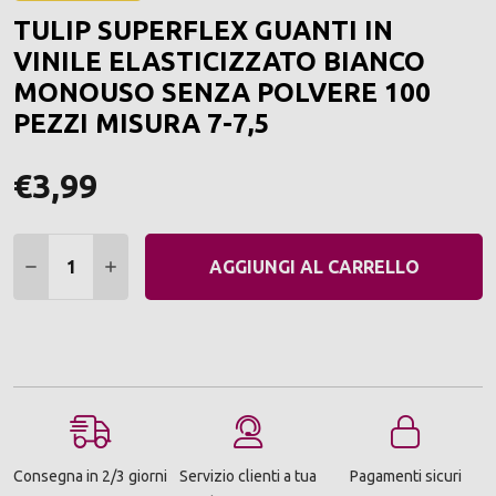
ALLA
TULIP SUPERFLEX GUANTI IN
LIST
DEI
VINILE ELASTICIZZATO BIANCO
DESI
MONOUSO SENZA POLVERE 100
PEZZI MISURA 7-7,5
€3,99
Quantità:
DIMINUIRE QUANTITÀ:
AUMENTARE QUANTITÀ:
AGGIUNGI AL CARRELLO
Consegna in 2/3 giorni
Servizio clienti a tua
Pagamenti sicuri