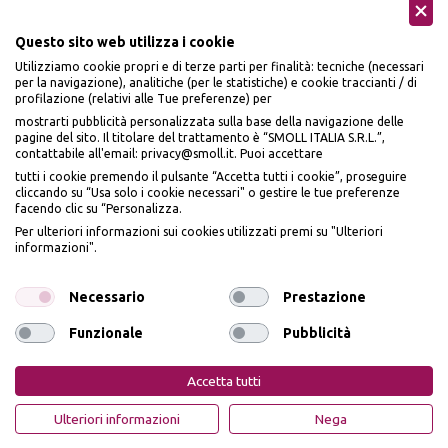
Questo sito web utilizza i cookie
Utilizziamo cookie propri e di terze parti per finalità: tecniche (necessari
Seguici sui social
per la navigazione), analitiche (per le statistiche) e cookie traccianti / di
profilazione (relativi alle Tue preferenze) per
mostrarti pubblicità personalizzata sulla base della navigazione delle
pagine del sito. Il titolare del trattamento è “SMOLL ITALIA S.R.L.”,
contattabile all'email: privacy@smoll.it. Puoi accettare
tutti i cookie premendo il pulsante “Accetta tutti i cookie”, proseguire
cliccando su “Usa solo i cookie necessari" o gestire le tue preferenze
Accettiamo
facendo clic su “Personalizza.
BENVENUTO DA
Per ulteriori informazioni sui cookies utilizzati premi su "Ulteriori
PI
Ù
ME
informazioni".
ISCRIVITI E OTTIENI
IL
10% DI SCONTO
Necessario
Prestazione
Funzionale
Pubblicità
Privacy Policy
Cookie Policy
Iscrivendomi dichiaro di aver preso visione dell'
Informativa sulla privacy
ai sensi
dell’art. 13 del Reg UE 2016/679 e presto il mio consenso a ricevere email
PiùMe è un marchio di PiùMe s.r.l. con sede legale in via
Accetta tutti
promozionali. In qualsiasi momento è possibile revocare il consenso
Aurelio Lampredi, n. 81 - 57121 Livorno (LI) - P.IVA
01952440491 - piumesrl@legalmail.it
OTTIENI IL 10% DI SCONTO
Ulteriori informazioni
Nega