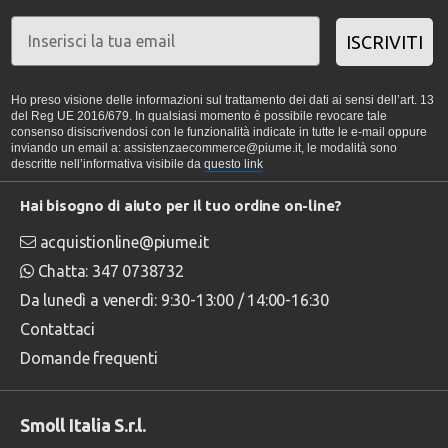
ISCRIVITI
Ho preso visione delle informazioni sul trattamento dei dati ai sensi dell’art. 13
del Reg UE 2016/679. In qualsiasi momento è possibile revocare tale
consenso disiscrivendosi con le funzionalità indicate in tutte le e-mail oppure
inviando un email a: assistenzaecommerce@piume.it, le modalità sono
descritte nell’informativa visibile da
questo link
Hai bisogno di aiuto per il tuo ordine on-line?
acquistionline@piume.it
Chatta: 347 0738732
Da lunedì a venerdì: 9:30-13:00 / 14:00-16:30
Contattaci
Domande frequenti
Smoll Italia S.r.l.