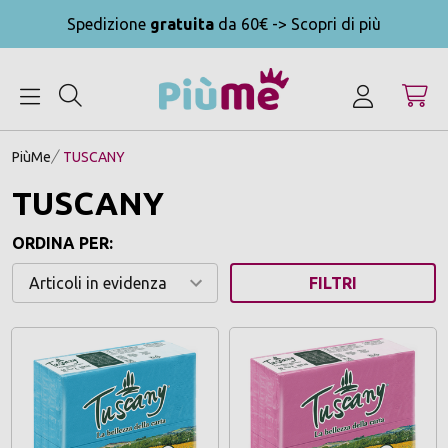
Spedizione
gratuita
da 60€ -> Scopri di più
MENU
PiùMe
TUSCANY
TUSCANY
ORDINA PER:
FILTRI