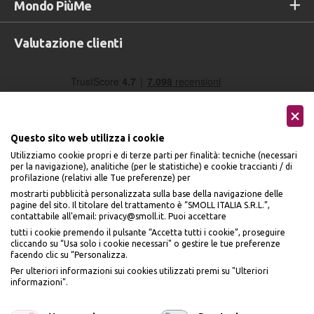
Mondo PiùMe
Valutazione clienti
Questo sito web utilizza i cookie
Utilizziamo cookie propri e di terze parti per finalità: tecniche (necessari
per la navigazione), analitiche (per le statistiche) e cookie traccianti / di
profilazione (relativi alle Tue preferenze) per
Seguici sui social
mostrarti pubblicità personalizzata sulla base della navigazione delle
pagine del sito. Il titolare del trattamento è “SMOLL ITALIA S.R.L.”,
contattabile all'email: privacy@smoll.it. Puoi accettare
tutti i cookie premendo il pulsante “Accetta tutti i cookie”, proseguire
cliccando su “Usa solo i cookie necessari" o gestire le tue preferenze
facendo clic su “Personalizza.
BENVENUTO DA
Accettiamo
Per ulteriori informazioni sui cookies utilizzati premi su "Ulteriori
PI
Ù
ME
informazioni".
ISCRIVITI E OTTIENI