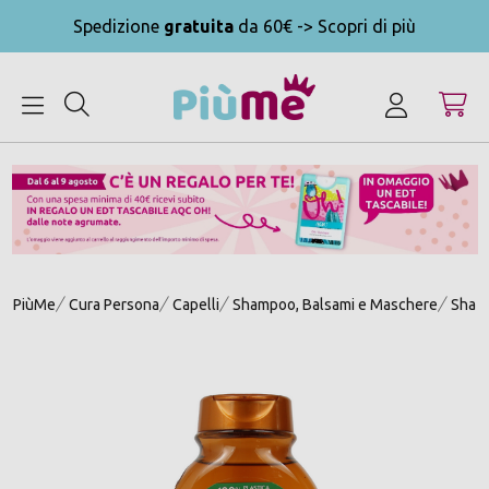
Spedizione
gratuita
da 60€ -> Scopri di più
MENU
PiùMe
Cura Persona
Capelli
Shampoo, Balsami e Maschere
Sham