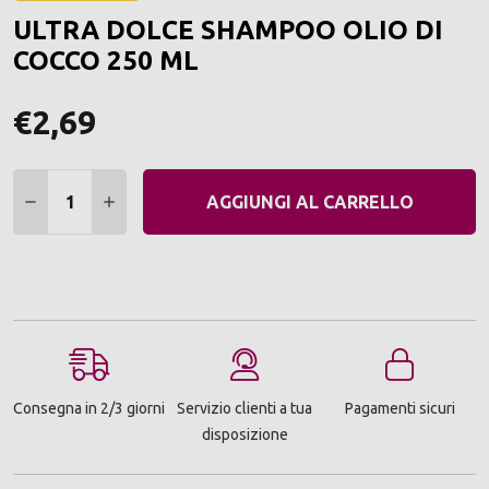
ALLA
ULTRA DOLCE SHAMPOO OLIO DI
LIST
DEI
COCCO 250 ML
DESI
€2,69
Quantità:
DIMINUIRE QUANTITÀ:
AUMENTARE QUANTITÀ:
AGGIUNGI AL CARRELLO
Consegna in 2/3 giorni
Servizio clienti a tua
Pagamenti sicuri
disposizione