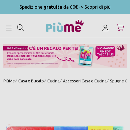
Spedizione
gratuita
da 60€ -> Scopri di più
MENU
PiùMe
Casa e Bucato
Cucina
Accessori Casa e Cucina
Spugne Cu