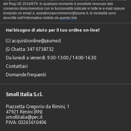
del Reg UE 2016/679. In qualsiasi momento è possibile revocare tale
consenso disiscrivendosi con le funzionalità indicate in tutte le e-mail oppure
inviando un email a: assistenzaecommerce@piume.it, le modalità sono
descritte nell’informativa visibile da
questo link
Hai bisogno di aiuto per il tuo ordine on-line?
acquistionline@piume.it
Chatta: 347 0738732
Da lunedì a venerdì: 9:30-13:00 / 14:00-16:30
Contattaci
Domande frequenti
Smoll Italia S.r.l.
Piazzetta Gregorio da Rimini, 1
47921 Rimini (RN)
smollitalia@pec.it
P.IVA: 03265610406