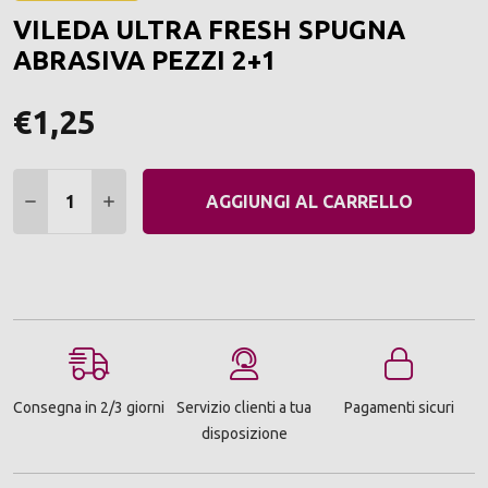
ALLA
VILEDA ULTRA FRESH SPUGNA
LIST
DEI
ABRASIVA PEZZI 2+1
DESI
€1,25
Quantità:
DIMINUIRE QUANTITÀ:
AUMENTARE QUANTITÀ:
AGGIUNGI AL CARRELLO
Consegna in 2/3 giorni
Servizio clienti a tua
Pagamenti sicuri
disposizione