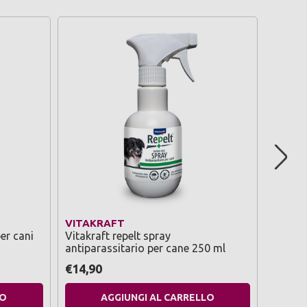
VITAKRAFT
VITAK
er cani
Vitakraft repelt spray
Vitakr
antiparassitario per cane 250 ml
antipar
€14,90
€6,75
LO
AGGIUNGI AL CARRELLO