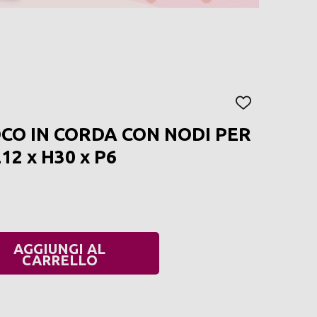
AGGIUNGI
ALLA
CO IN CORDA CON NODI PER
LISTA
DEI
2 x H30 x P6
DESIDERI
AGGIUNGI AL
UANTITÀ:
CARRELLO