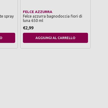
FELCE AZZURRA
ULTRA
te spray
Felce azzurra bagnodoccia fiori di
Ultra 
luna 650 ml
d'aven
€2,99
€2,69
LO
AGGIUNGI AL CARRELLO