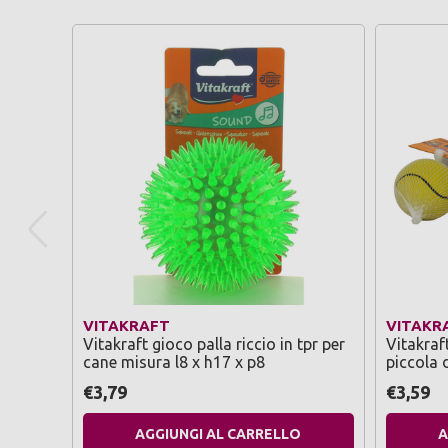
VITAKRAFT
VITAKR
Vitakraft gioco palla riccio in tpr per
Vitakraf
cane misura l8 x h17 x p8
piccola 
€3,79
€3,59
AGGIUNGI AL CARRELLO
A