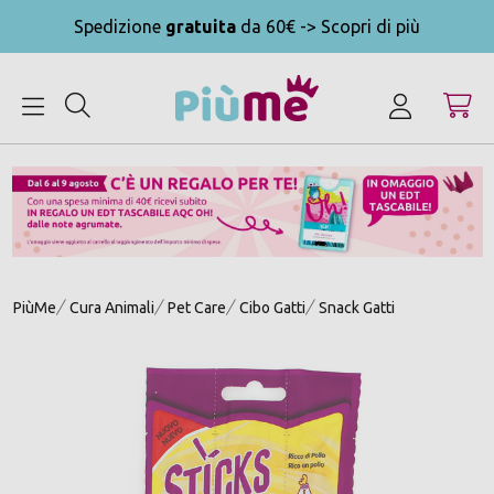
Spedizione
gratuita
da 60€ -> Scopri di più
MENU
PiùMe
Cura Animali
Pet Care
Cibo Gatti
Snack Gatti