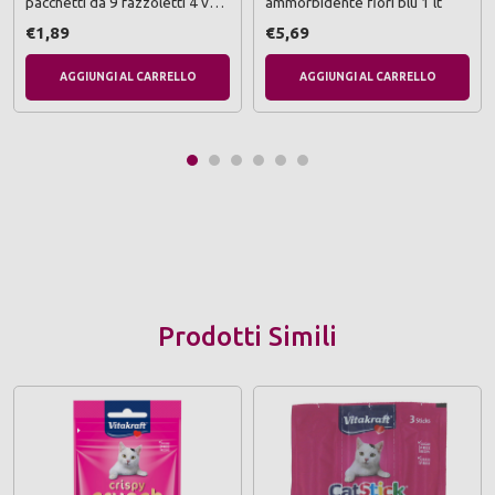
pacchetti da 9 fazzoletti 4 veli
ammorbidente fiori blu 1 lt
decorati e profumati
€1,89
€5,69
AGGIUNGI AL CARRELLO
AGGIUNGI AL CARRELLO
Prodotti Simili