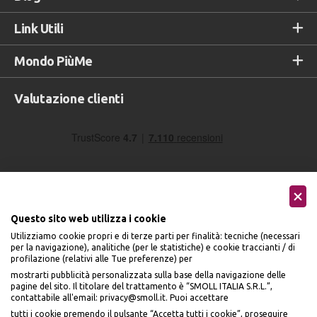
Link Utili
Mondo PiùMe
Valutazione clienti
Questo sito web utilizza i cookie
Utilizziamo cookie propri e di terze parti per finalità: tecniche (necessari
Seguici sui social
per la navigazione), analitiche (per le statistiche) e cookie traccianti / di
profilazione (relativi alle Tue preferenze) per
mostrarti pubblicità personalizzata sulla base della navigazione delle
pagine del sito. Il titolare del trattamento è “SMOLL ITALIA S.R.L.”,
contattabile all'email: privacy@smoll.it. Puoi accettare
tutti i cookie premendo il pulsante “Accetta tutti i cookie”, proseguire