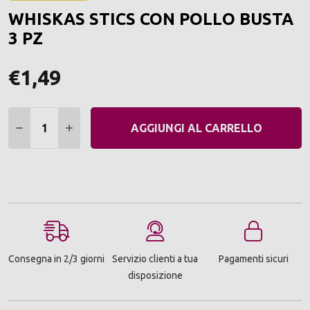
ALLA
WHISKAS STICS CON POLLO BUSTA
LIST
DEI
3 PZ
DESI
€1,49
Quantità:
DIMINUIRE QUANTITÀ:
AUMENTARE QUANTITÀ:
AGGIUNGI AL CARRELLO
Consegna in 2/3 giorni
Servizio clienti a tua
Pagamenti sicuri
disposizione