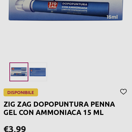
DISPONIBILE
AGGI
ALLA
ZIG ZAG DOPOPUNTURA PENNA
LIST
DEI
GEL CON AMMONIACA 15 ML
DESI
€3,99