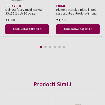
BULKYSOFT
PIUME
Bulkysoft tovaglioli carma
Piume detersivo piatti in gel
33x33 2 veli 50 pezzi
sgrassante antiodore limone
500 ml
€1,00
€1,69
AGGIUNGI AL CARRELLO
AGGIUNGI AL CARRELLO
Prodotti Simili