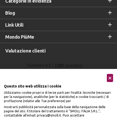
Categorie in evidenza
Blog
Link Utili
Mondo PiùMe
Valutazione clienti
Questo sito web utilizza i cookie
Utilizziamo cookie propri e di terze parti per finalità: tecniche (necessari
per la navigazione), analitiche (per le statistiche) e cookie traccianti / di
profilazione (relativi alle Tue preferenze) per
Seguici sui social
mostrarti pubblicità personalizzata sulla base della navigazione delle
pagine del sito. Il titolare del trattamento è “SMOLL ITALIA S.R.L.”,
contattabile all'email: privacy@smoll.it. Puoi accettare