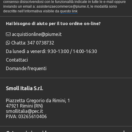
consenso disiscrivendosi con le funzionalità indicate in tutte le e-mail oppure
inviando un email a: assistenzaecommerce@piume.it, le modalità sono
descritte nell’informativa visibile da
questo link
Hai bisogno di aiuto per il tuo ordine on-line?
acquistionline@piume.it
Chatta: 347 0738732
Da lunedì a venerdì: 9:30-13:00 / 14:00-16:30
Contattaci
Domande frequenti
Smoll Italia S.r.l.
Piazzetta Gregorio da Rimini, 1
47921 Rimini (RN)
smollitalia@pec.it
P.IVA: 03265610406