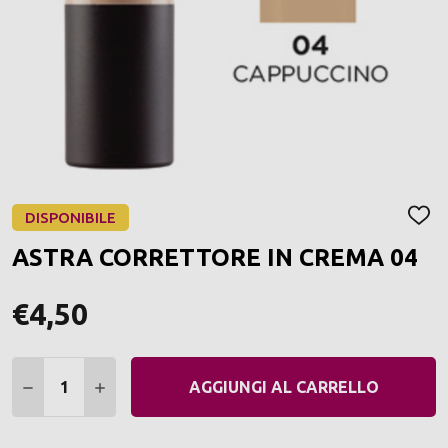
DISPONIBILE
AGGI
ALLA
ASTRA CORRETTORE IN CREMA 04
LIST
DEI
DESI
€4,50
Quantità:
DIMINUIRE QUANTITÀ:
AUMENTARE QUANTITÀ:
AGGIUNGI AL CARRELLO