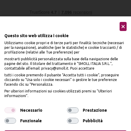
Questo sito web utilizza i cookie
Utilizziamo cookie propri e di terze parti per finalità: tecniche (necessari
per la navigazione), analitiche (per le statistiche) e cookie traccianti / di
profilazione (relativi alle Tue preferenze) per
Seguici sui social
mostrarti pubblicità personalizzata sulla base della navigazione delle
pagine del sito. Il titolare del trattamento è “SMOLL ITALIA S.R.L.”,
contattabile all'email: privacy@smoll.it. Puoi accettare
tutti i cookie premendo il pulsante “Accetta tutti i cookie”, proseguire
cliccando su “Usa solo i cookie necessari" o gestire le tue preferenze
facendo clic su “Personalizza.
BENVENUTO DA
Accettiamo
Per ulteriori informazioni sui cookies utilizzati premi su "Ulteriori
PI
Ù
ME
informazioni".
ISCRIVITI E OTTIENI
IL
10% DI SCONTO
Necessario
Prestazione
Funzionale
Pubblicità
Iscrivendomi dichiaro di aver preso visione dell'
Informativa sulla privacy
ai sensi
dell’art. 13 del Reg UE 2016/679 e presto il mio consenso a ricevere email