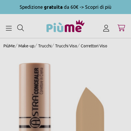
Spedizione
gratuita
da 60€ -> Scopri di più
MENU
PiùMe
Make-up
Trucchi
Trucchi Viso
Correttori Viso