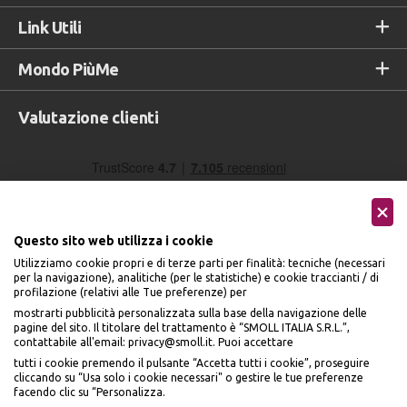
Link Utili
Mondo PiùMe
Valutazione clienti
Questo sito web utilizza i cookie
Utilizziamo cookie propri e di terze parti per finalità: tecniche (necessari
per la navigazione), analitiche (per le statistiche) e cookie traccianti / di
profilazione (relativi alle Tue preferenze) per
Seguici sui social
mostrarti pubblicità personalizzata sulla base della navigazione delle
pagine del sito. Il titolare del trattamento è “SMOLL ITALIA S.R.L.”,
contattabile all'email: privacy@smoll.it. Puoi accettare
tutti i cookie premendo il pulsante “Accetta tutti i cookie”, proseguire
cliccando su “Usa solo i cookie necessari" o gestire le tue preferenze
facendo clic su “Personalizza.
BENVENUTO DA