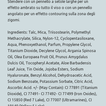
Stendere con un pennello a setole larghe per un
effetto ambrato su tutto il viso o con un pennello
angolato per un effetto contouring sulla zona degli
zigomi.
Ingredients: Talc, Mica, Triisostearin, Polymethyl
Methacrylate, Silica, Nylon-12, Cyclopentasiloxane,
Aqua, Phenoxyethanol, Parfum, Propylene Glycol,
Titanium Dioxide, Decylene Glycol, Argania Spinosa
Oil, Olea Europaea Fruit Oil, Prunus Amygdalus
Dulcis Oil, Tocopheryl Acetate, Aloe Barbadensis
Leaf Juice, Tin Oxide, Jojoba Esters, Sodium
Hyaluronate, Benzyl Alcohol, Dehydroacetic Acid,
Sodium Benzoate, Potassium Sorbate, Citric Acid,
Ascorbic Acid. +/- (May Contain): CI 77891 (Titanium
Dioxide), CI 77491- CI 77492- CI 77499 (Iron Oxides),
CI 15850 (Red 7 Lake), CI 77007 (Ultramarines), CI
19140 (Yellow 5 Lake).