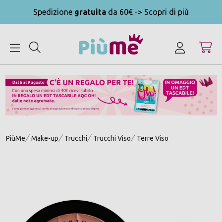
Spedizione
gratuita
da 60€ -> Scopri di più
MENU
PiùMe
Make-up
Trucchi
Trucchi Viso
Terre Viso