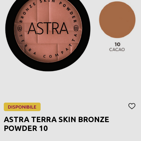
DISPONIBILE
AGGI
ALLA
ASTRA TERRA SKIN BRONZE
LIST
DEI
POWDER 10
DESI