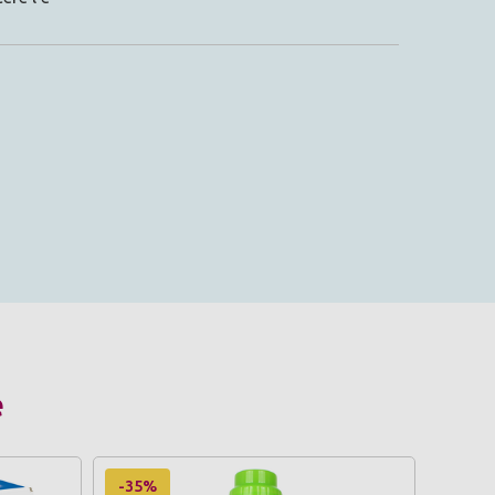
e
-35%
-35%