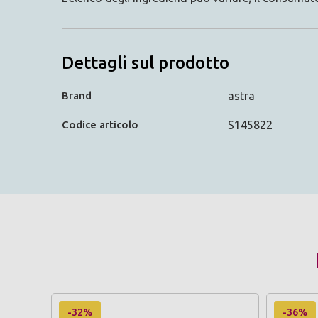
Dettagli sul prodotto
Brand
astra
Codice articolo
S145822
-32%
-36%