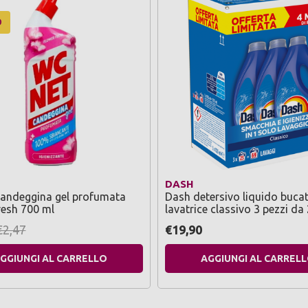
O
DASH
candeggina gel profumata
Dash detersivo liquido buca
resh 700 ml
lavatrice classivo 3 pezzi da
lavaggi
€2,47
€19,90
GGIUNGI AL CARRELLO
AGGIUNGI AL CARREL