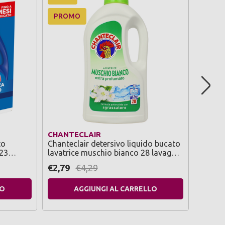
PROMO
PRO
CHANTECLAIR
CHANT
to
Chanteclair detersivo liquido bucato
Chante
 23
lavatrice muschio bianco 28 lavaggi
lavatri
1260 ml
ml
€2,79
€4,29
€2,79
LO
AGGIUNGI AL CARRELLO