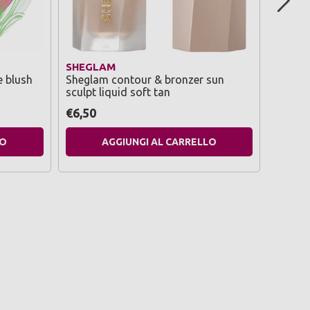
SHEGLAM
SHEG
e blush
Sheglam contour & bronzer sun
Shegla
sculpt liquid soft tan
liquid
€6,50
€6,50
LO
AGGIUNGI AL CARRELLO