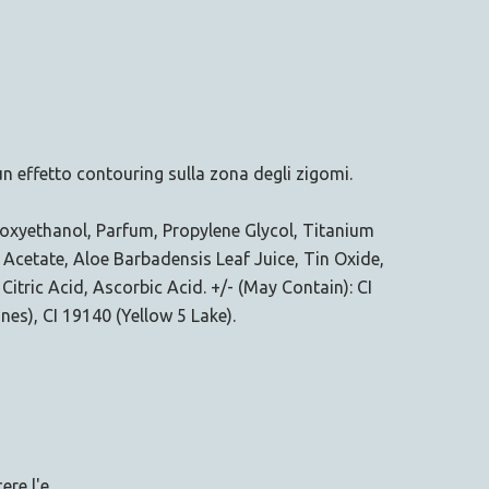
un effetto contouring sulla zona degli zigomi.
enoxyethanol, Parfum, Propylene Glycol, Titanium
 Acetate, Aloe Barbadensis Leaf Juice, Tin Oxide,
tric Acid, Ascorbic Acid. +/- (May Contain): CI
nes), CI 19140 (Yellow 5 Lake).
ere l'e