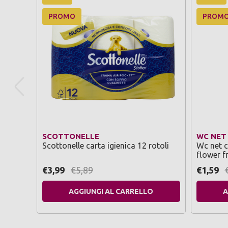
PROMO
PROM
SCOTTONELLE
WC NET
Scottonelle carta igienica 12 rotoli
Wc net 
flower f
€3,99
€5,89
€1,59
AGGIUNGI AL CARRELLO
A