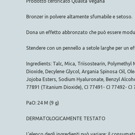
Prodotto certificato Qualità Vegana
Bronzer in polvere altamente sfumabile e setoso.
Dona un effetto abbronzato che può essere modul
Stendere con un pennello a setole larghe per un ef
Ingredients: Talc, Mica, Triisostearin, Polymethy
Dioxide, Decylene Glycol, Argania Spinosa Oil, Ol
Jojoba Esters, Sodium Hyaluronate, Benzyl Alcoho
77891 (Titanium Dioxide), CI 77491- CI 77492- CI 7
PaO: 24 M (9 g)
DERMATOLOGICAMENTE TESTATO
L'elenco degli ingredienti può variare; il consuma