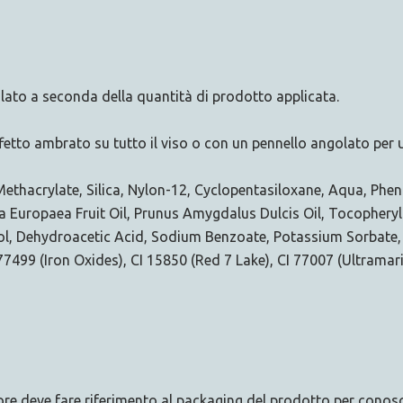
ato a seconda della quantità di prodotto applicata.
fetto ambrato su tutto il viso o con un pennello angolato per 
l Methacrylate, Silica, Nylon-12, Cyclopentasiloxane, Aqua, Ph
ea Europaea Fruit Oil, Prunus Amygdalus Dulcis Oil, Tocopheryl
l, Dehydroacetic Acid, Sodium Benzoate, Potassium Sorbate, Ci
7499 (Iron Oxides), CI 15850 (Red 7 Lake), CI 77007 (Ultramari
tore deve fare riferimento al packaging del prodotto per conosc