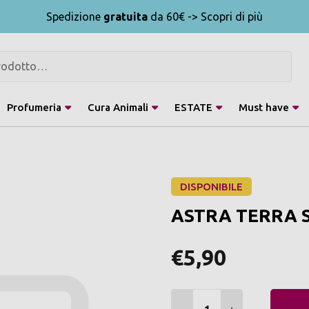
Spedizione
gratuita
da 60€ -> Scopri di più
Profumeria
Cura Animali
ESTATE
Must have
DISPONIBILE
ASTRA TERRA 
€5,90
Quantità: