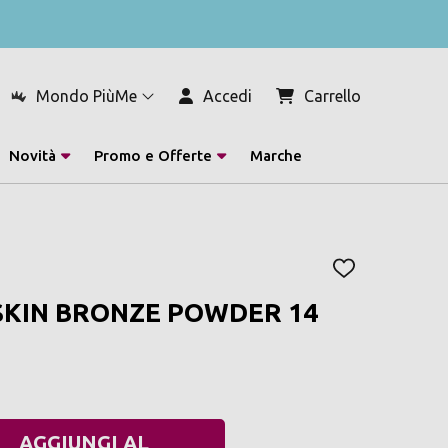
Mondo PiùMe
Accedi
Carrello
Novità
Promo e Offerte
Marche
AGGIUNGI
ALLA
SKIN BRONZE POWDER 14
LISTA
DEI
DESIDERI
AGGIUNGI AL