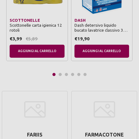
SCOTTONELLE
DASH
Scottonelle carta igienica 12
Dash detersivo liquido
rotoli
bucato lavatrice classivo 3
pezzi da 23 lavaggi
€3,99
€5,89
€19,90
AGGIUNGI AL CARRELLO
AGGIUNGI AL CARRELLO
FARIIS
FARMACOTONE