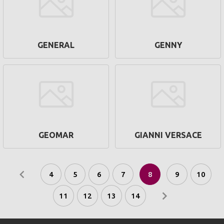
GENERAL
GENNY
GEOMAR
GIANNI VERSACE
4
5
6
7
8
9
10
11
12
13
14