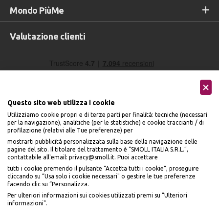
Mondo PiùMe
Valutazione clienti
Questo sito web utilizza i cookie
Utilizziamo cookie propri e di terze parti per finalità: tecniche (necessari
per la navigazione), analitiche (per le statistiche) e cookie traccianti / di
profilazione (relativi alle Tue preferenze) per
Seguici sui social
mostrarti pubblicità personalizzata sulla base della navigazione delle
pagine del sito. Il titolare del trattamento è “SMOLL ITALIA S.R.L.”,
contattabile all'email: privacy@smoll.it. Puoi accettare
tutti i cookie premendo il pulsante “Accetta tutti i cookie”, proseguire
cliccando su “Usa solo i cookie necessari" o gestire le tue preferenze
facendo clic su “Personalizza.
BENVENUTO DA
Accettiamo
Per ulteriori informazioni sui cookies utilizzati premi su "Ulteriori
PI
Ù
ME
informazioni".
ISCRIVITI E OTTIENI