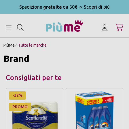
Spedizione
gratuita
da 60€ -> Scopri di più
MENU
PiùMe
Tutte le marche
Brand
Consigliati per te
-32%
PROMO