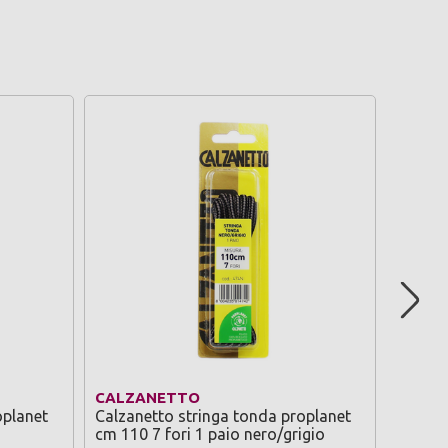
CALZANETTO
CALZ
oplanet
Calzanetto stringa tonda proplanet
Calzan
cm 110 7 fori 1 paio nero/grigio
cm 110