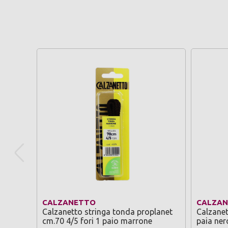
CALZANETTO
CALZA
Calzanetto stringa tonda proplanet
Calzanet
cm.70 4/5 fori 1 paio marrone
paia ner