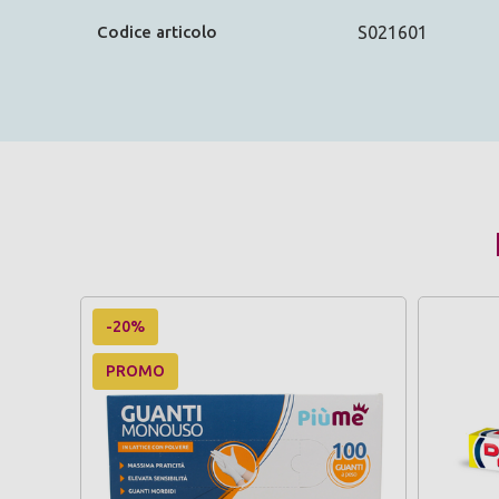
Codice articolo
S021601
-20%
PROMO