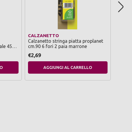
CALZANETTO
TEPE
Calzanetto stringa piatta proplanet
Tepe sc
ale 450
cm.90 6 fori 2 paia marrone
0,7mm b
€2,69
€6,99
LO
AGGIUNGI AL CARRELLO