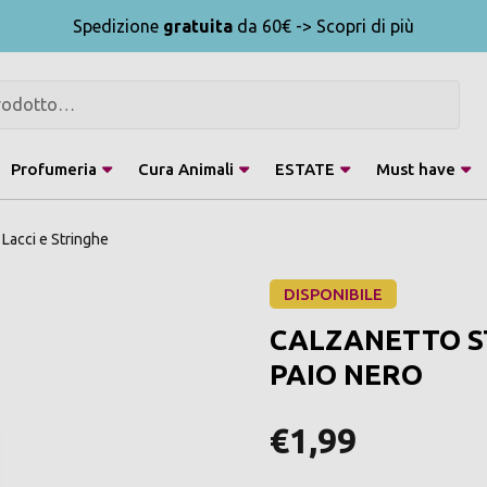
Spedizione
gratuita
da 60€ -> Scopri di più
Profumeria
Cura Animali
ESTATE
Must have
Lacci e Stringhe
DISPONIBILE
CALZANETTO S
PAIO NERO
€1,99