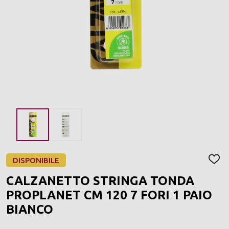
DISPONIBILE
AGGI
ALLA
CALZANETTO STRINGA TONDA
LIST
DEI
PROPLANET CM 120 7 FORI 1 PAIO
DESI
BIANCO