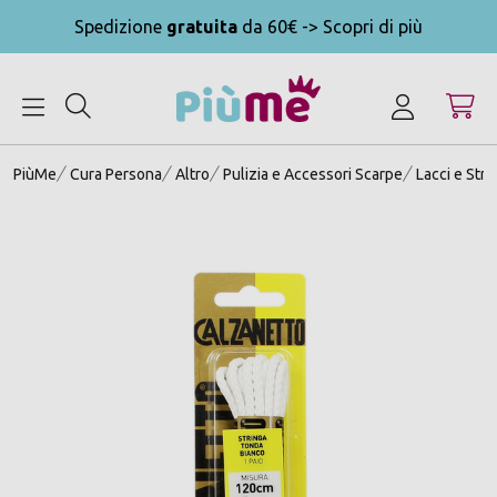
Spedizione
gratuita
da 60€ -> Scopri di più
MENU
PiùMe
Cura Persona
Altro
Pulizia e Accessori Scarpe
Lacci e Str