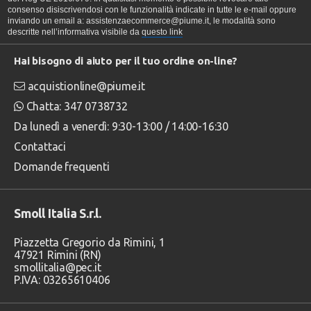
consenso disiscrivendosi con le funzionalità indicate in tutte le e-mail oppure
inviando un email a: assistenzaecommerce@piume.it, le modalità sono
descritte nell’informativa visibile da
questo link
Hai bisogno di aiuto per il tuo ordine on-line?
acquistionline@piume.it
Chatta: 347 0738732
Da lunedì a venerdì: 9:30-13:00 / 14:00-16:30
Contattaci
Domande frequenti
Smoll Italia S.r.l.
Piazzetta Gregorio da Rimini, 1
47921 Rimini (RN)
smollitalia@pec.it
P.IVA: 03265610406