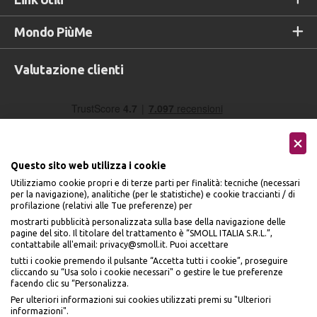
Mondo PiùMe
Valutazione clienti
Questo sito web utilizza i cookie
Utilizziamo cookie propri e di terze parti per finalità: tecniche (necessari
per la navigazione), analitiche (per le statistiche) e cookie traccianti / di
profilazione (relativi alle Tue preferenze) per
Seguici sui social
mostrarti pubblicità personalizzata sulla base della navigazione delle
pagine del sito. Il titolare del trattamento è “SMOLL ITALIA S.R.L.”,
contattabile all'email: privacy@smoll.it. Puoi accettare
tutti i cookie premendo il pulsante “Accetta tutti i cookie”, proseguire
cliccando su “Usa solo i cookie necessari" o gestire le tue preferenze
facendo clic su “Personalizza.
BENVENUTO DA
Accettiamo
Per ulteriori informazioni sui cookies utilizzati premi su "Ulteriori
PI
Ù
ME
informazioni".