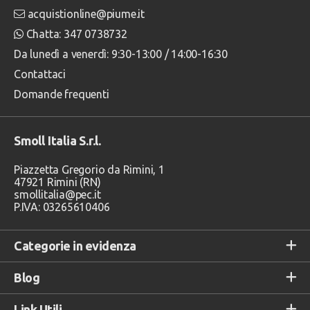
acquistionline@piume.it
Chatta: 347 0738732
Da lunedì a venerdì: 9:30-13:00 / 14:00-16:30
Contattaci
Domande frequenti
Smoll Italia S.r.l.
Piazzetta Gregorio da Rimini, 1
47921 Rimini (RN)
smollitalia@pec.it
P.IVA: 03265610406
Categorie in evidenza
Blog
Link Utili