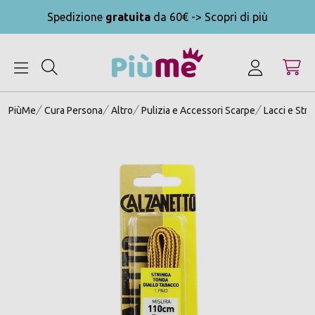
Spedizione
gratuita
da 60€ -> Scopri di più
MENU
PiùMe
Cura Persona
Altro
Pulizia e Accessori Scarpe
Lacci e Str