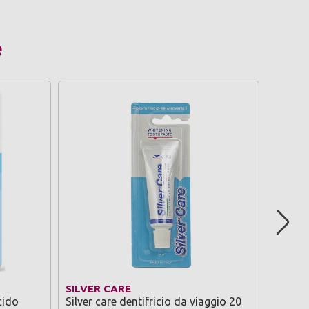
e
SILVER CARE
AQUAF
cido
Silver care dentifricio da viaggio 20
Aquafre