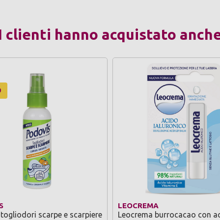
I clienti hanno acquistato anch
O
S
LEOCREMA
togliodori scarpe e scarpiere
Leocrema burrocacao con a