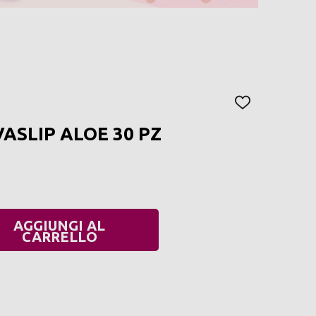
AGGIUNGI
ALLA
ASLIP ALOE 30 PZ
LISTA
DEI
DESIDERI
AGGIUNGI AL
UANTITÀ:
CARRELLO