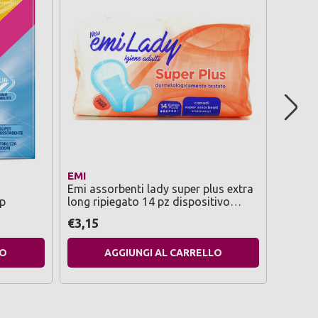
EMI
LINES
Emi assorbenti lady super plus extra
Lines s
ip
long ripiegato 14 pz dispositivo
medico ce di classe 1
€3,15
€2,59
LO
AGGIUNGI AL CARRELLO