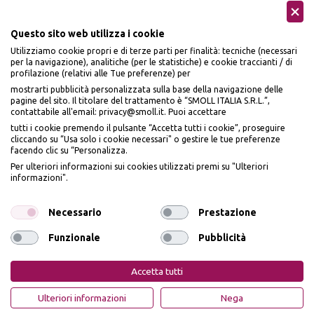
Questo sito web utilizza i cookie
Utilizziamo cookie propri e di terze parti per finalità: tecniche (necessari
per la navigazione), analitiche (per le statistiche) e cookie traccianti / di
profilazione (relativi alle Tue preferenze) per
Seguici sui social
mostrarti pubblicità personalizzata sulla base della navigazione delle
pagine del sito. Il titolare del trattamento è “SMOLL ITALIA S.R.L.”,
contattabile all'email: privacy@smoll.it. Puoi accettare
tutti i cookie premendo il pulsante “Accetta tutti i cookie”, proseguire
cliccando su “Usa solo i cookie necessari" o gestire le tue preferenze
facendo clic su “Personalizza.
BENVENUTO DA
Accettiamo
Per ulteriori informazioni sui cookies utilizzati premi su "Ulteriori
PI
Ù
ME
informazioni".
ISCRIVITI E OTTIENI
IL
10% DI SCONTO
Necessario
Prestazione
Funzionale
Pubblicità
Iscrivendomi dichiaro di aver preso visione dell'
Informativa sulla privacy
ai sensi
Privacy Policy
Cookie Policy
dell’art. 13 del Reg UE 2016/679 e presto il mio consenso a ricevere email
Accetta tutti
promozionali. In qualsiasi momento è possibile revocare il consenso
PiùMe è un marchio di PiùMe s.r.l. con sede legale in via
OTTIENI IL 10% DI SCONTO
Ulteriori informazioni
Nega
Aurelio Lampredi, n. 81 - 57121 Livorno (LI) - P.IVA