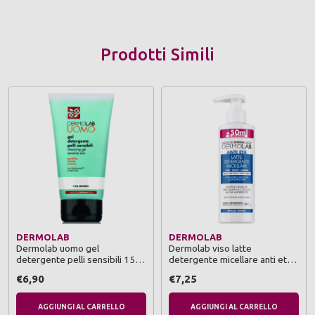
Prodotti Simili
DERMOLAB
DERMOLAB
Dermolab uomo gel
Dermolab viso latte
detergente pelli sensibili 150
detergente micellare anti eta'
ml
per tutti itipi di pelle 250 ml
€6,90
€7,25
AGGIUNGI AL CARRELLO
AGGIUNGI AL CARRELLO