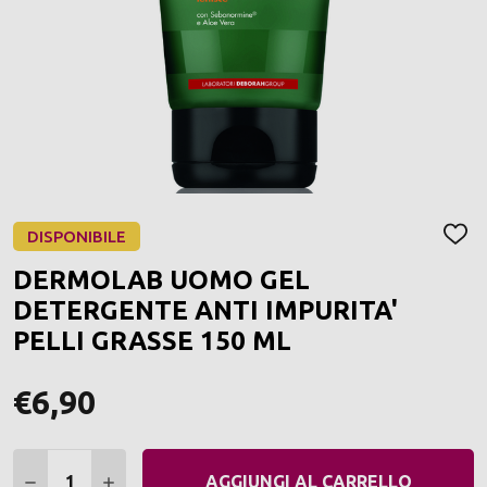
DISPONIBILE
AGGI
ALLA
DERMOLAB UOMO GEL
LIST
DEI
DETERGENTE ANTI IMPURITA'
DESI
PELLI GRASSE 150 ML
€6,90
Quantità:
DIMINUIRE QUANTITÀ:
AUMENTARE QUANTITÀ:
AGGIUNGI AL CARRELLO