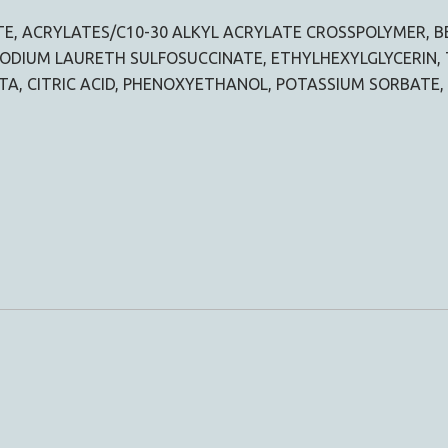
ITE, ACRYLATES/C10-30 ALKYL ACRYLATE CROSSPOLYMER, 
DISODIUM LAURETH SULFOSUCCINATE, ETHYLHEXYLGLYCERIN
A, CITRIC ACID, PHENOXYETHANOL, POTASSIUM SORBATE,