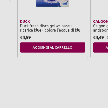
DUCK
CALGO
Duck fresh discs gel wc base +
Calgon g
ricarica blue - colora l'acqua di blu
antispor
cattivi 
€4,59
€4,49
AGGIUNGI AL CARRELLO
A