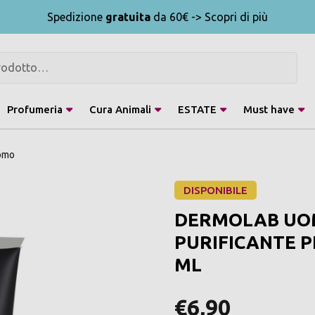
Spedizione
gratuita
da 60€ -> Scopri di più
Profumeria
Cura Animali
ESTATE
Must have
omo
DISPONIBILE
DERMOLAB UOM
PURIFICANTE P
ML
€6,90