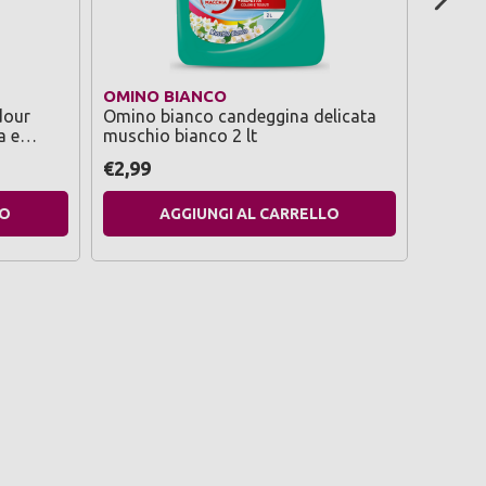
OMINO BIANCO
CALG
dour
Omino bianco candeggina delicata
Calgon 
a e
muschio bianco 2 lt
antisp
cattivi
€2,99
€10,9
LO
AGGIUNGI AL CARRELLO