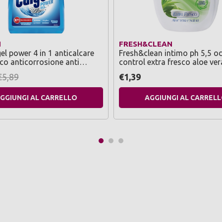
N
FRESH&CLEAN
el power 4 in 1 anticalcare
Fresh&clean intimo ph 5,5 o
co anticorrosione anti
control extra fresco aloe ver
odori 750 ml
salvia 200 ml.
€5,89
€1,39
GGIUNGI AL CARRELLO
AGGIUNGI AL CARREL