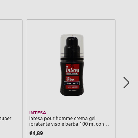
INTESA
DR OC
super
Intesa pour homme crema gel
Dr ock
idratante viso e barba 100 ml con
dermopu
olio di baobab
grasse
€4,89
€6,99