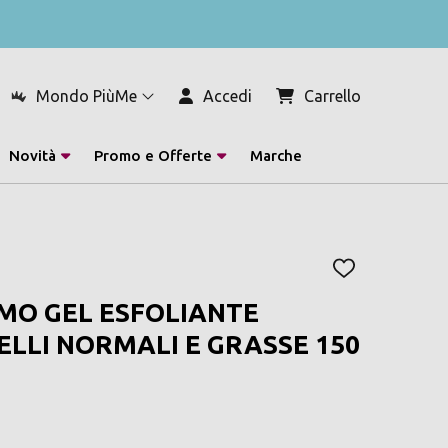
Mondo PiùMe
Accedi
Carrello
Novità
Promo e Offerte
Marche
AGGIUNGI
ALLA
O GEL ESFOLIANTE
LISTA
DEI
ELLI NORMALI E GRASSE 150
DESIDERI