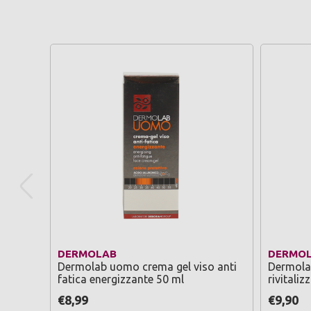
DERMOLAB
DERMO
Dermolab uomo crema gel viso anti
Dermolab
fatica energizzante 50 ml
rivitaliz
€8,99
€9,90