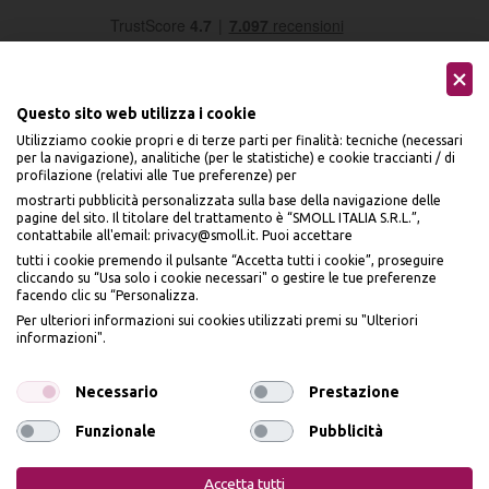
Questo sito web utilizza i cookie
Utilizziamo cookie propri e di terze parti per finalità: tecniche (necessari
per la navigazione), analitiche (per le statistiche) e cookie traccianti / di
profilazione (relativi alle Tue preferenze) per
Seguici sui social
mostrarti pubblicità personalizzata sulla base della navigazione delle
pagine del sito. Il titolare del trattamento è “SMOLL ITALIA S.R.L.”,
contattabile all'email: privacy@smoll.it. Puoi accettare
tutti i cookie premendo il pulsante “Accetta tutti i cookie”, proseguire
cliccando su “Usa solo i cookie necessari" o gestire le tue preferenze
facendo clic su “Personalizza.
BENVENUTO DA
Accettiamo
Per ulteriori informazioni sui cookies utilizzati premi su "Ulteriori
PI
Ù
ME
informazioni".
ISCRIVITI E OTTIENI
IL
10% DI SCONTO
Necessario
Prestazione
Funzionale
Pubblicità
Iscrivendomi dichiaro di aver preso visione dell'
Informativa sulla privacy
ai sensi
Privacy Policy
Cookie Policy
dell’art. 13 del Reg UE 2016/679 e presto il mio consenso a ricevere email
Accetta tutti
promozionali. In qualsiasi momento è possibile revocare il consenso