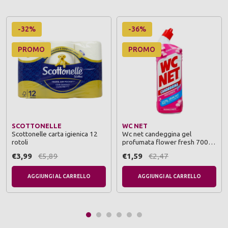
-32%
-36%
PROMO
PROMO
SCOTTONELLE
WC NET
Scottonelle carta igienica 12
Wc net candeggina gel
rotoli
profumata flower fresh 700
ml
€3,99
€5,89
€1,59
€2,47
AGGIUNGI AL CARRELLO
AGGIUNGI AL CARRELLO