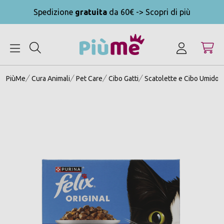
Spedizione
gratuita
da 60€ -> Scopri di più
MENU
PiùMe
Cura Animali
Pet Care
Cibo Gatti
Scatolette e Cibo Umido G