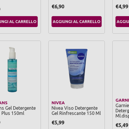
€6,90
€4,99
0
UNGI AL CARRELLO
AGGIUNGI AL CARRELLO
AGGIU
GARNI
ANS
NIVEA
Garnie
ans Gel Detergente
Nivea Viso Detergente
Deterg
 Plus 150ml
Gel Rinfrescante 150 Ml
Ml.dis
9
€5,99
€5,49