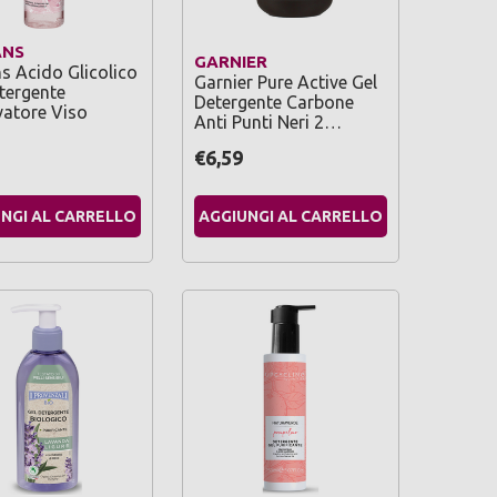
ANS
GARNIER
ns Acido Glicolico
Garnier Pure Active Gel
tergente
Detergente Carbone
atore Viso
Anti Punti Neri 2…
€6,59
NGI AL CARRELLO
AGGIUNGI AL CARRELLO