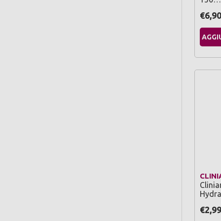
€6,9
AGGI
CLINI
Clini
Hydra
€2,9