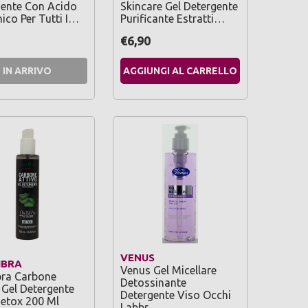
gente Con Acido
Skincare Gel Detergente
nico Per Tutti I…
Purificante Estratti…
€6,90
IN ARRIVO
AGGIUNGI AL CARRELLO
VENUS
IBRA
Venus Gel Micellare
bra Carbone
Detossinante
 Gel Detergente
Detergente Viso Occhi
etox 200 Ml
Labbr…