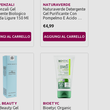
VENZALI
NATURAVERDE
enzali Gel
Naturaverde Detergente
ente Biologico
Gel Purificante Con
a Ligure 150 Ml
Pompelmo E Acido …
€4,99
NGI AL CARRELLO
AGGIUNGI AL CARRELLO
L BEAUTY
BIOETYC
Beauty Gel
Bioetyc Organic