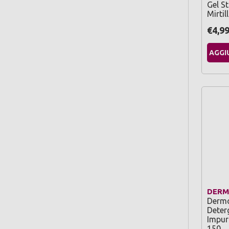
Gel S
Mirtil
€4,9
AGGI
DERM
Dermo
Deter
Impuri
150…