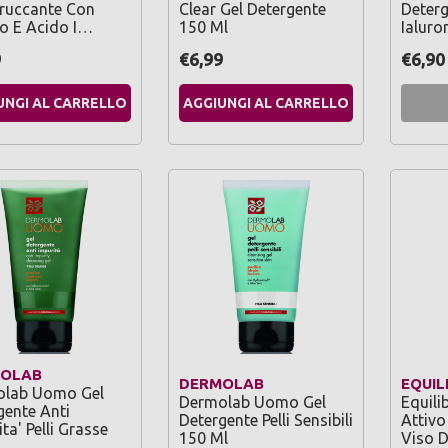
truccante Con
Clear Gel Detergente
Deter
lo E Acido I…
150 Ml
Ialuro
9
€6,99
€6,90
UNGI AL CARRELLO
AGGIUNGI AL CARRELLO
OLAB
DERMOLAB
EQUIL
lab Uomo Gel
Dermolab Uomo Gel
Equili
gente Anti
Detergente Pelli Sensibili
Attivo
ta' Pelli Grasse
150 Ml
Viso D