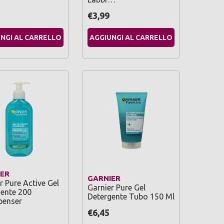
€3,99
NGI AL CARRELLO
AGGIUNGI AL CARRELLO
ER
GARNIER
r Pure Active Gel
Garnier Pure Gel
ente 200
Detergente Tubo 150 Ml
penser
€6,45