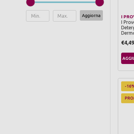
Aggiorna
I PR
I Prov
Deter
Dermo
€4,4
AGGI
-16
PR