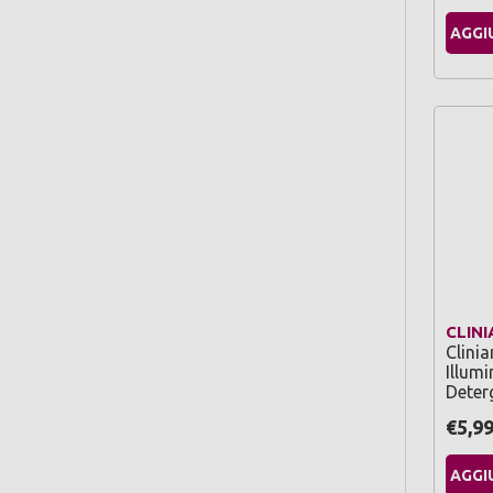
AGGI
CLINI
Clinia
Illumi
Deter
€5,9
AGGI