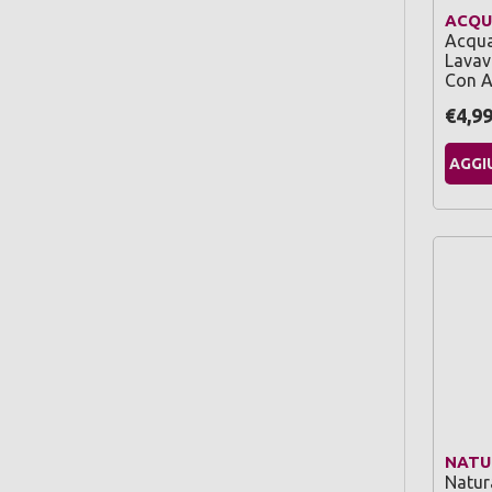
ACQU
Acqua
Lavav
Con A
€4,9
AGGI
NATU
Natur