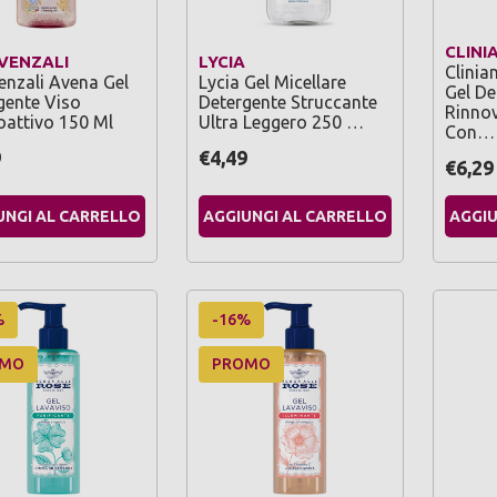
CLINI
OVENZALI
LYCIA
Clinia
enzali Avena Gel
Lycia Gel Micellare
Gel De
gente Viso
Detergente Struccante
Rinnov
attivo 150 Ml
Ultra Leggero 250 …
Con…
9
€4,49
€6,29
UNGI AL CARRELLO
AGGIUNGI AL CARRELLO
AGGIU
%
-16%
OMO
PROMO