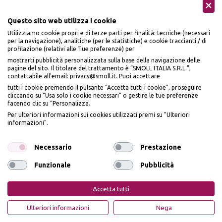
Questo sito web utilizza i cookie
Utilizziamo cookie propri e di terze parti per finalità: tecniche (necessari
Seguici sui social
per la navigazione), analitiche (per le statistiche) e cookie traccianti / di
profilazione (relativi alle Tue preferenze) per
mostrarti pubblicità personalizzata sulla base della navigazione delle
pagine del sito. Il titolare del trattamento è “SMOLL ITALIA S.R.L.”,
contattabile all'email: privacy@smoll.it. Puoi accettare
tutti i cookie premendo il pulsante “Accetta tutti i cookie”, proseguire
cliccando su “Usa solo i cookie necessari" o gestire le tue preferenze
Accettiamo
facendo clic su “Personalizza.
BENVENUTO DA
Per ulteriori informazioni sui cookies utilizzati premi su "Ulteriori
PI
Ù
ME
informazioni".
ISCRIVITI E OTTIENI
IL
10% DI SCONTO
Necessario
Prestazione
Funzionale
Pubblicità
Privacy Policy
Cookie Policy
Iscrivendomi dichiaro di aver preso visione dell'
Informativa sulla privacy
ai sensi
dell’art. 13 del Reg UE 2016/679 e presto il mio consenso a ricevere email
PiùMe è un marchio di PiùMe s.r.l. con sede legale in via
Accetta tutti
promozionali. In qualsiasi momento è possibile revocare il consenso
Aurelio Lampredi, n. 81 - 57121 Livorno (LI) - P.IVA
01952440491 - piumesrl@legalmail.it
OTTIENI IL 10% DI SCONTO
Ulteriori informazioni
Nega