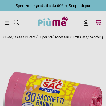
Spedizione
gratuita
da 60€ -> Scopri di più
MENU
PiùMe
Casa e Bucato
Superfici
Accessori Pulizia Casa
Sacchi Sp