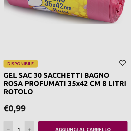
DISPONIBILE
AGGI
ALLA
GEL SAC 30 SACCHETTI BAGNO
LIST
DEI
ROSA PROFUMATI 35x42 CM 8 LITRI
DESI
ROTOLO
€0,99
Quantità:
DIMINUIRE QUANTITÀ:
AUMENTARE QUANTITÀ:
AGGIUNGI AL CARRELLO