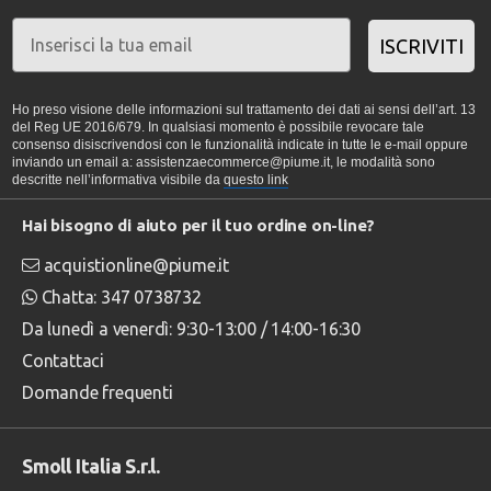
ISCRIVITI
Ho preso visione delle informazioni sul trattamento dei dati ai sensi dell’art. 13
del Reg UE 2016/679. In qualsiasi momento è possibile revocare tale
consenso disiscrivendosi con le funzionalità indicate in tutte le e-mail oppure
inviando un email a: assistenzaecommerce@piume.it, le modalità sono
descritte nell’informativa visibile da
questo link
Hai bisogno di aiuto per il tuo ordine on-line?
acquistionline@piume.it
Chatta: 347 0738732
Da lunedì a venerdì: 9:30-13:00 / 14:00-16:30
Contattaci
Domande frequenti
Smoll Italia S.r.l.