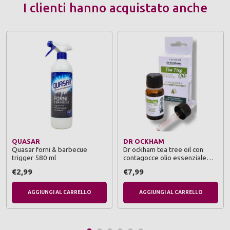
I clienti hanno acquistato anche
QUASAR
DR OCKHAM
Quasar forni & barbecue
Dr ockham tea tree oil con
trigger 580 ml
contagocce olio essenziale
100% puro e naturale 10 ml
€2,99
€7,99
AGGIUNGI AL CARRELLO
AGGIUNGI AL CARRELLO