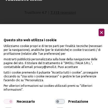
Questo sito web utilizza i cookie
Utilizziamo cookie propri e di terze parti per finalità: tecniche (necessari
Seguici sui social
per la navigazione), analitiche (per le statistiche) e cookie traccianti / di
profilazione (relativi alle Tue preferenze) per
mostrarti pubblicità personalizzata sulla base della navigazione delle
pagine del sito. Il titolare del trattamento è “SMOLL ITALIA S.R.L.”,
contattabile all'email: privacy@smoll.it. Puoi accettare
tutti i cookie premendo il pulsante “Accetta tutti i cookie”, proseguire
cliccando su “Usa solo i cookie necessari" o gestire le tue preferenze
Accettiamo
facendo clic su “Personalizza.
BENVENUTO DA
Per ulteriori informazioni sui cookies utilizzati premi su "Ulteriori
PI
Ù
ME
informazioni".
ISCRIVITI E OTTIENI
IL
10% DI SCONTO
Necessario
Prestazione