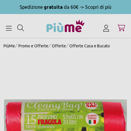
Spedizione
gratuita
da 60€ -> Scopri di più
MENU
PiùMe
Promo e Offerte
Offerte
Offerte Casa e Bucato