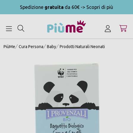
Spedizione
gratuita
da 60€ -> Scopri di più
MENU
PiùMe
Cura Persona
Baby
Prodotti Naturali Neonati