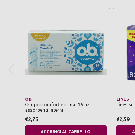
OB
LINES
O.b. procomfort normal 16 pz
Lines set
assorbenti interni
€2,75
€2,59
AGGIUNGI AL CARRELLO
A