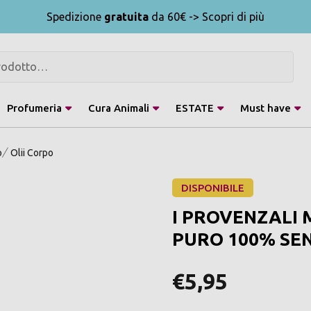
Spedizione
gratuita
da 60€ -> Scopri di più
Profumeria
Cura Animali
ESTATE
Must have
o
Olii Corpo
DISPONIBILE
I PROVENZALI 
PURO 100% SE
€5,95