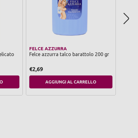
FELCE AZZURRA
NIVEA
elicato
Felce azzurra talco barattolo 200 gr
Nivea 
pearl&
€2,69
€2,99
LO
AGGIUNGI AL CARRELLO