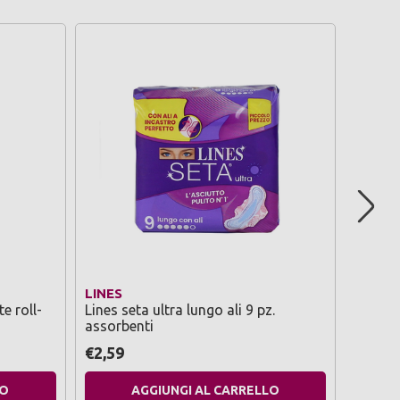
LINES
L'ORE
e roll-
Lines seta ultra lungo ali 9 pz.
L'oreal
assorbenti
on ther
€2,59
€2,99
LO
AGGIUNGI AL CARRELLO