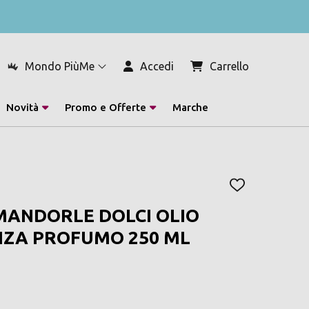
Mondo PiùMe
Accedi
Carrello
Novità
Promo e Offerte
Marche
AGGIUNGI
ALLA
MANDORLE DOLCI OLIO
LISTA
DEI
NZA PROFUMO 250 ML
DESIDERI